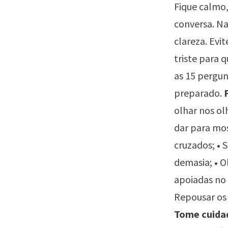
Fique calmo, 
conversa. Na
clareza. Evi
triste para 
as
15 pergun
preparado.
olhar nos ol
dar para mos
cruzados;
•
S
demasia;
•
Ol
apoiadas no
Repousar os 
Tome cuidad