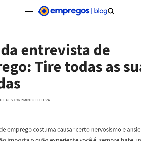
 da entrevista de
ego: Tire todas as su
das
H E GESTOR
2 MIN DE LEITURA
a de emprego costuma causar certo nervosismo e ansi
Não importa o quão experiente você é, sempre bate u