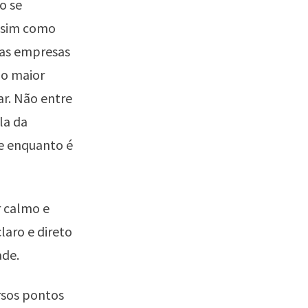
ão se
Assim como
 das empresas
o maior
ar. Não entre
la da
e enquanto é
r calmo e
laro e direto
ade.
rsos pontos