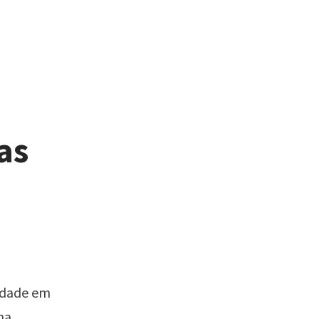
as
edade em
ma