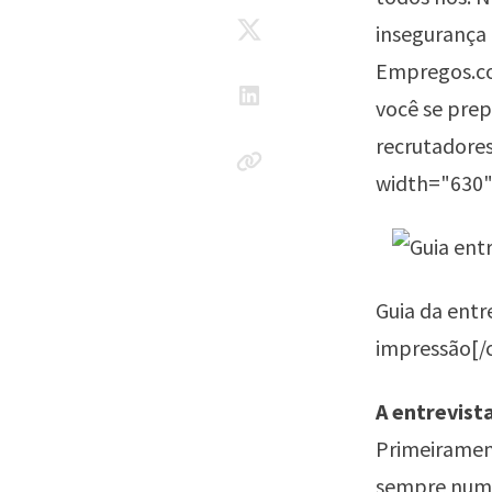
insegurança 
Empregos.c
você se prep
recrutadores
width="630"
Guia da entr
impressão[/
A entrevist
Primeirament
sempre numa