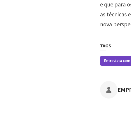
e que para o
as técnicas 
nova perspe
TAGS
Entrevista com
POST
EMP