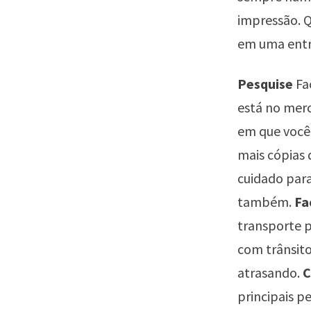
impressão. Q
em uma entr
Pesquise
Fa
está no merc
em que você
mais cópias
cuidado para
também.
Fa
transporte 
com trânsit
atrasando.
C
principais p