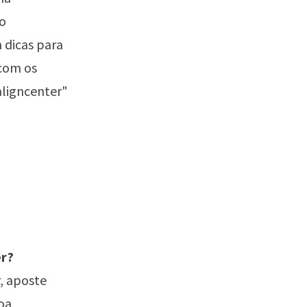
do
dicas para
 com os
aligncenter"
er?
r, aposte
oa