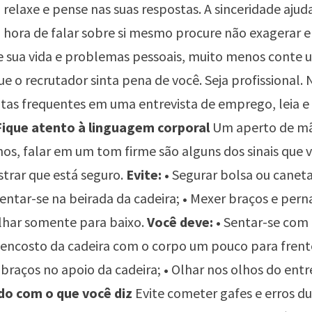
relaxe e pense nas suas respostas. A sinceridade ajuda 
 hora de falar sobre si mesmo procure não exagerar e
te sua vida e problemas pessoais, muito menos conte 
que o recrutador sinta pena de você. Seja profissional.
tas frequentes em uma entrevista de emprego
, leia e
Fique atento à linguagem corporal
Um aperto de mã
hos, falar em um tom firme são alguns dos sinais que
trar que está seguro.
Evite: •
Segurar bolsa ou canet
entar-se na beirada da cadeira;
•
Mexer braços e pern
har somente para baixo.
Você deve:
•
Sentar-se com 
 encosto da cadeira com o corpo um pouco para frent
braços no apoio da cadeira;
•
Olhar nos olhos do entre
o com o que você diz
Evite cometer gafes e erros du