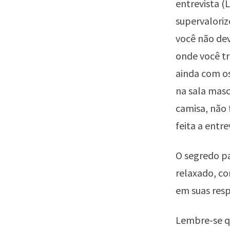
entrevista (
supervaloriz
você não dev
onde você t
ainda com os
na sala masc
camisa, não
feita a entre
O segredo pa
relaxado, con
em suas resp
Lembre-se q