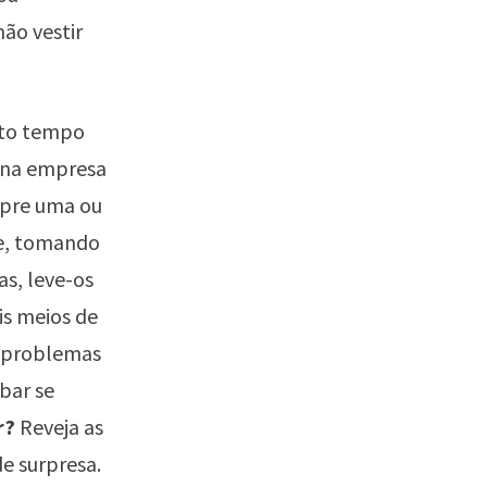
ão vestir
nto tempo
e na empresa
pre uma ou
pe, tomando
as, leve-os
s meios de
o problemas
bar se
r?
Reveja as
de surpresa.