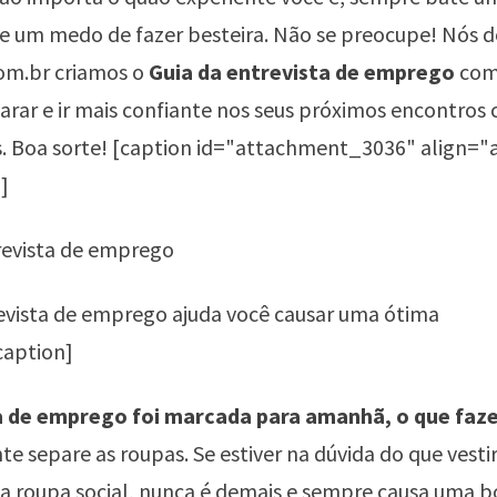
e um medo de fazer besteira. Não se preocupe! Nós 
om.br
criamos o
Guia da entrevista de emprego
com 
arar e ir mais confiante nos seus próximos encontros
. Boa sorte! [caption id="attachment_3036" align="
]
evista de emprego ajuda você causar uma ótima
caption]
a de emprego foi marcada para amanhã, o que faz
e separe as roupas. Se estiver na dúvida do que vesti
 roupa social, nunca é demais e sempre causa uma b