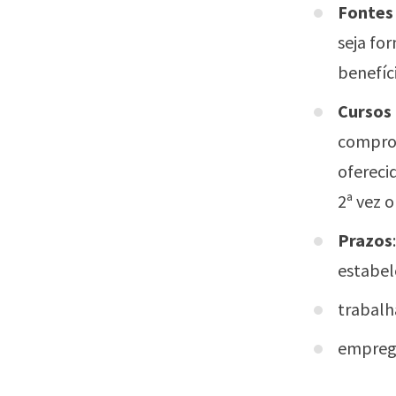
Fontes 
seja fo
benefíci
Cursos 
comprov
ofereci
2ª vez 
Prazos
estabel
trabalh
emprega