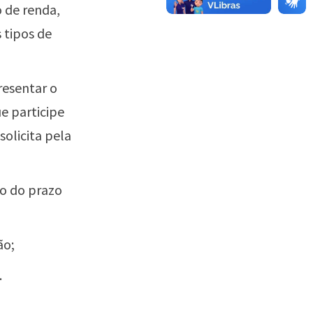
 de renda,
 tipos de
resentar o
e participe
olicita pela
ro do prazo
ão;
.