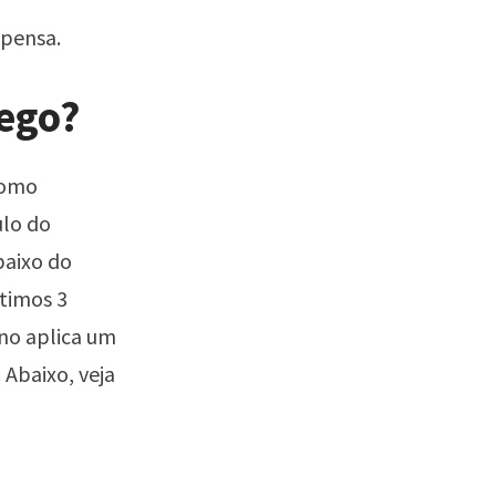
pensa.
ego?
 como
ulo do
baixo do
ltimos 3
rno aplica um
 Abaixo, veja