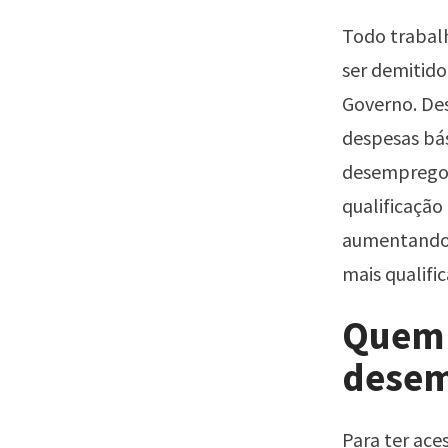
Todo trabal
ser demitido
Governo. De
despesas bás
desemprego 
qualificação
aumentando 
mais qualifi
Quem 
desem
Para ter ace