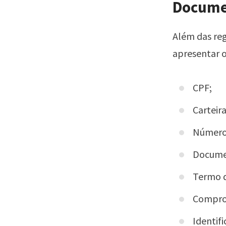
Docume
Além das reg
apresentar 
CPF;
Carteir
Número 
Documen
Termo d
Comprov
Identif