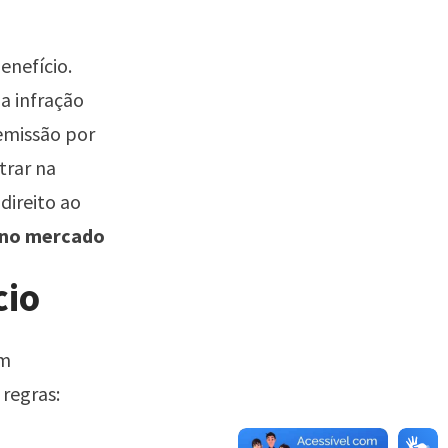
enefício.
a infração
demissão por
trar na
direito ao
r no mercado
cio
um
 regras: