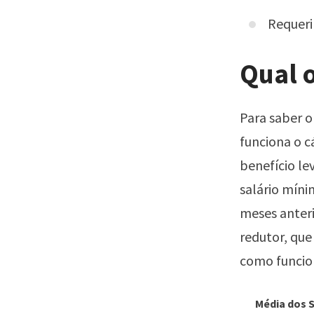
Requeri
Qual 
Para saber o
funciona o c
benefício le
salário míni
meses anteri
redutor, que
como funci
Média dos S