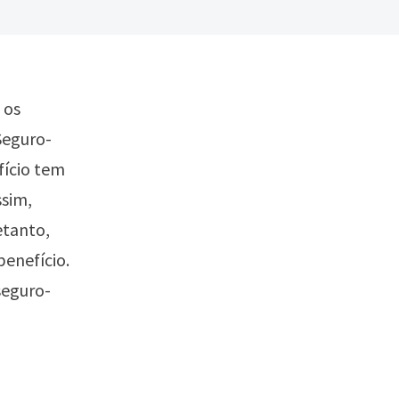
 os
Seguro-
fício tem
ssim,
etanto,
benefício.
seguro-