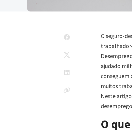
O seguro-de
trabalhadore
Desemprego a
ajudado mil
conseguem c
muitos traba
Neste artigo
desemprego.
O que