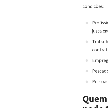
condições:
Profiss
justa ca
Trabalh
contrat
Emprega
Pescado
Pessoas
Quem 