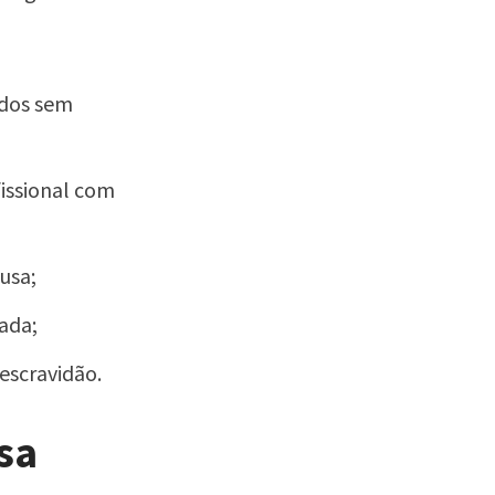
ados sem
issional com
usa;
ada;
escravidão.
sa