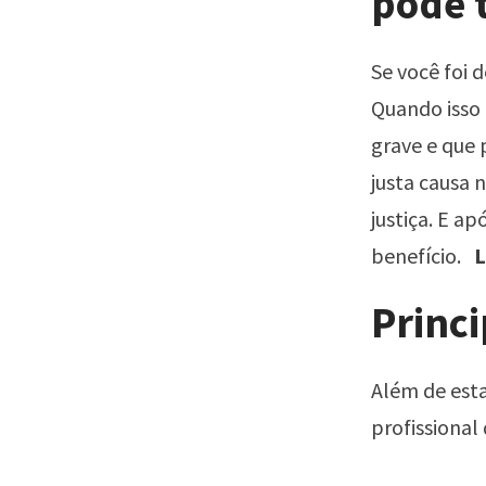
pode t
Se você foi d
Quando isso 
grave e que 
justa causa 
justiça. E a
benefício.
L
Princi
Além de esta
profissional