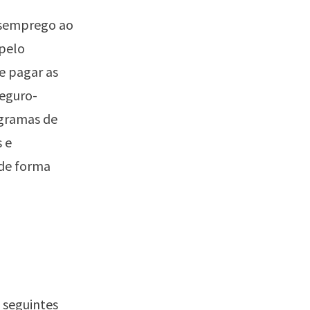
esemprego ao
 pelo
e pagar as
seguro-
gramas de
 e
 de forma
s seguintes