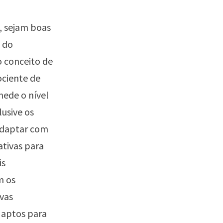
, sejam boas
s do
o conceito de
ociente de
mede o nível
lusive os
 adaptar com
ativas para
is
m os
vas
m aptos para