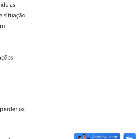
ideias
da situação
om
uações
 perder os