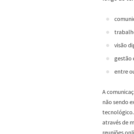
comunic
trabalh
visão di
gestão 
entre o
A comunicaç
não sendo e
tecnológico.
através de m
reuniões onl