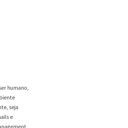
 ser humano,
biente
te, seja
ails e
Management