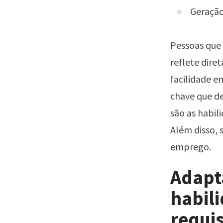
Geração
Pessoas que 
reflete dir
facilidade e
chave que de
são as
habili
Além disso, 
emprego.
Adapta
habili
requi