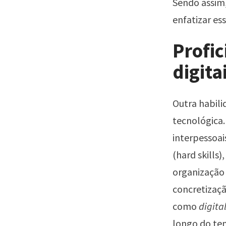
Sendo assim,
enfatizar es
Profic
digit
Outra habili
tecnológica.
interpessoai
(hard skills
organização
concretizaç
como
digital
longo do te