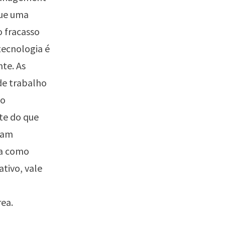
que uma
o fracasso
tecnologia é
te. As
de trabalho
 o
nte do que
ham
da como
ativo, vale
ea.