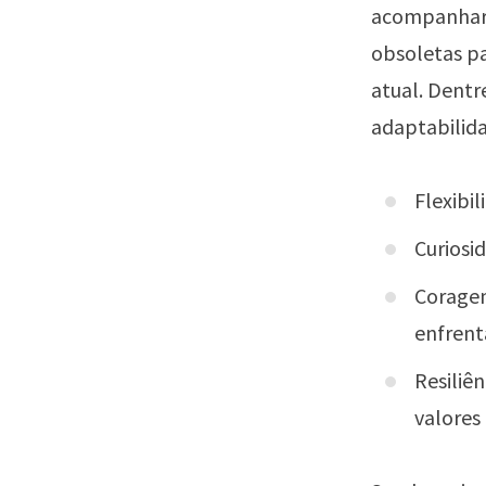
acompanhar 
obsoletas par
atual. Dentr
adaptabilidad
Flexibil
Curiosi
Coragem
enfren
Resiliên
valores 