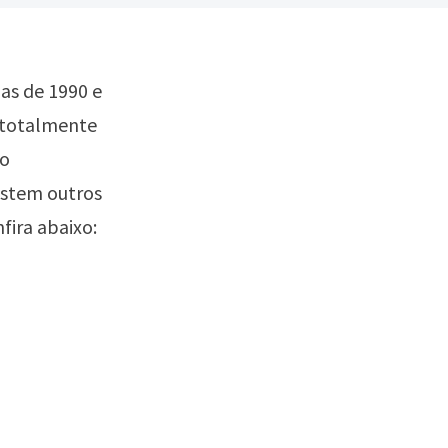
as de 1990 e
e totalmente
ão
istem outros
fira abaixo: