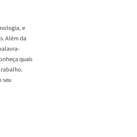
nologia, e
s. Além da
palavra-
conheça quais
trabalho.
o seu