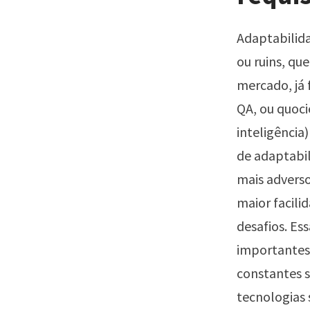
Adaptabilida
ou ruins, qu
mercado, já 
QA, ou quoc
inteligência
de adaptabil
mais adverso
maior facili
desafios. Es
importantes
constantes s
tecnologias 