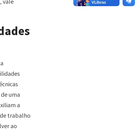
, vale
idades
ia
ilidades
écnicas
o de uma
xiliam a
 de trabalho
lver ao