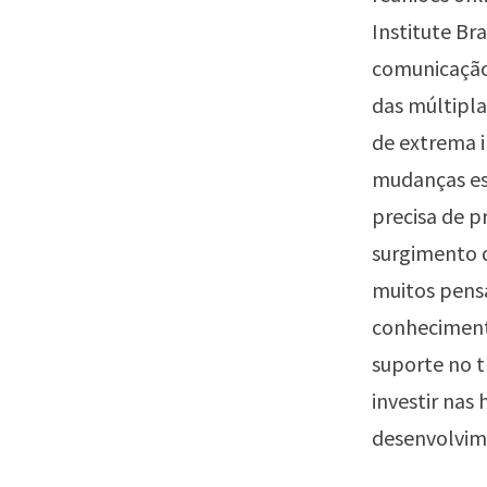
Institute Bra
comunicação 
das múltipla
de extrema i
mudanças es
precisa de p
surgimento d
muitos pens
conhecimento
suporte no t
investir nas
desenvolvime