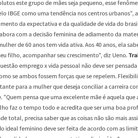
lutos este grupo de mães seja pequeno, esse fenôme
lo IBGE como uma tendência nos centros urbanos", a
mento da expectativa e da qualidade de vida do brasi
bora com a decisão feminina de adiamento da mater
ulher de 60 anos tem vida ativa. Aos 40 anos, ela sa
seu filho, acompanhar seu crescimento", diz Ueno.
Tra
questão emprego x vida pessoal não deve ser pensad
omo se ambos fossem forças que se repelem. Flexibil
ante para a mulher que deseja conciliar a carreira co
. "Quem pensa que uma excelente mãe é aquela qu
ilho faz o tempo todo e acredita que ser uma boa profi
ade total, precisa saber que as coisas não são mais ass
o ideal feminino deve ser feita de acordo com as limi