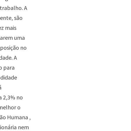
trabalho. A
ente, são
ez mais
nçarem uma
 posição no
dade. A
o para
ndidade
á
a 2,3% no
melhor o
ção Humana ,
cionária nem