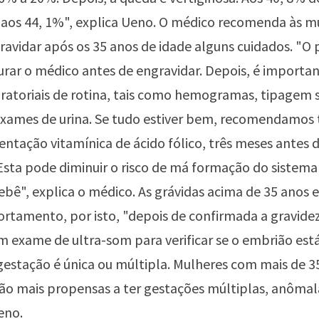
 aos 44, 1%", explica Ueno. O médico recomenda às m
avidar após os 35 anos de idade alguns cuidados. "O 
urar o médico antes de engravidar. Depois, é importan
ratoriais de rotina, tais como hemogramas, tipagem 
 exames de urina. Se tudo estiver bem, recomendamo
tação vitamínica de ácido fólico, três meses antes 
sta pode diminuir o risco de má formação do sistema
ebê", explica o médico. As grávidas acima de 35 anos 
bortamento, por isto, "depois de confirmada a gravide
m exame de ultra-som para verificar se o embrião est
 gestação é única ou múltipla. Mulheres com mais de 3
o mais propensas a ter gestações múltiplas, anômala
eno.