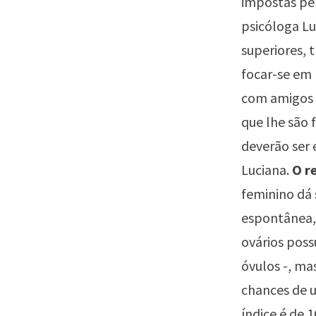
impostas pel
psicóloga Lu
superiores, 
focar-se em 
com amigos e
que lhe são 
deverão ser 
Luciana.
O r
feminino dá 
espontânea, 
ovários poss
óvulos -, ma
chances de u
índice é de 