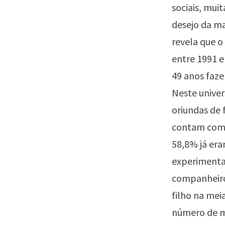
sociais, mui
desejo da ma
revela que o
entre 1991 e
49 anos faz
Neste univer
oriundas de 
contam com 
58,8% já er
experimentad
companheiro.
filho na mei
número de mã