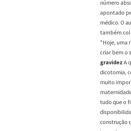
número abso
apontado pe
médico. O au
também cola
"Hoje, uma m
criar bem o 
gravidez
A 
dicotomia, c
muito import
maternidade
tudo que o f
disponibilid
construção d