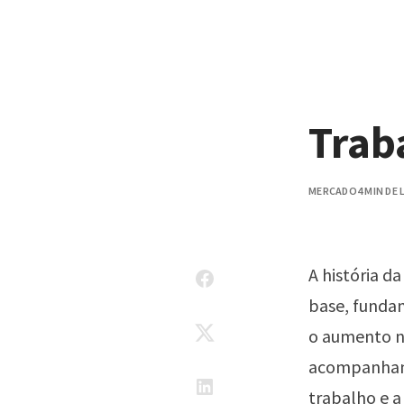
Pular para o conteúdo
Trab
MERCADO
4 MIN DE
A história d
base, fundam
o aumento no
acompanhand
trabalho e a