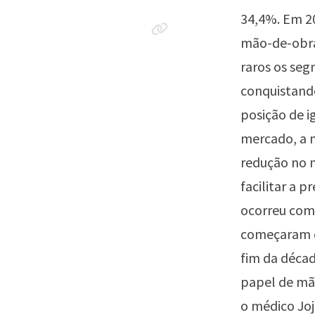
34,4%. Em 2
mão-de-obra
raros os seg
conquistand
posição de i
mercado, a 
redução no n
facilitar a 
ocorreu com 
começaram c
fim da décad
papel de mã
o médico Joj