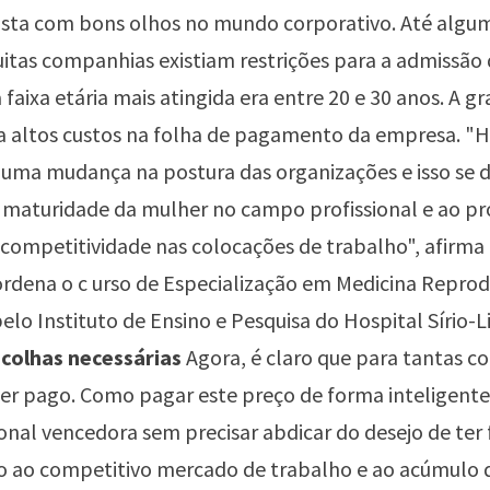
vista com bons olhos no mundo corporativo. Até algu
itas companhias existiam restrições para a admissão
 faixa etária mais atingida era entre 20 e 30 anos. A gr
a altos custos na folha de pagamento da empresa. "H
uma mudança na postura das organizações e isso se d
 maturidade da mulher no campo profissional e ao pr
competitividade nas colocações de trabalho", afirma
dena o c urso de Especialização em Medicina Reprod
lo Instituto de Ensino e Pesquisa do Hospital Sírio-
colhas necessárias
Agora, é claro que para tantas c
er pago. Como pagar este preço de forma inteligente
onal vencedora sem precisar abdicar do desejo de ter 
do ao competitivo mercado de trabalho e ao acúmulo 