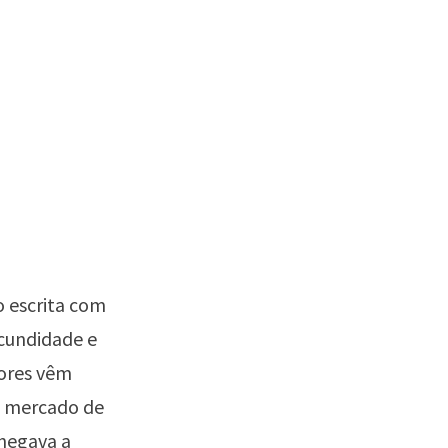
o escrita com
ecundidade e
tores vêm
o mercado de
chegava a