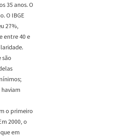
os 35 anos. O
co. O IBGE
eu 27%,
e entre 40 e
laridade.
e são
delas
mínimos;
á haviam
m o primeiro
"Em 2000, o
a que em