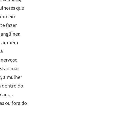
ulheres que
primeiro
te fazer
sangüínea,
s também
da
 nervoso
estão mais
z, a mulher
á dentro do
5 anos
s ou fora do