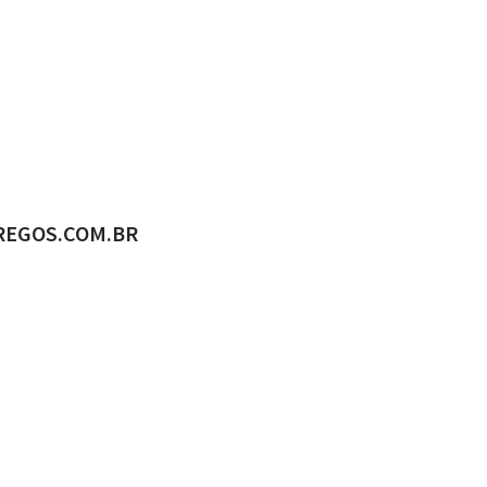
ADO POR
REGOS.COM.BR