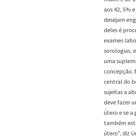
aos 42, 5% e
desejam engr
deles é proc
exames labo
sorologias,
uma suplemen
concepção. E
central do b
sujeitas a a
deve fazer u
útero e se a
também estã
útero", diz U