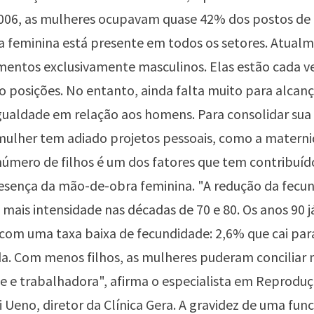
006, as mulheres ocupavam quase 42% dos postos de 
 feminina está presente em todos os setores. Atualm
mentos exclusivamente masculinos. Elas estão cada v
o posições. No entanto, ainda falta muito para alca
gualdade em relação aos homens. Para consolidar sua
mulher tem adiado projetos pessoais, como a materni
úmero de filhos é um dos fatores que tem contribuíd
presença da mão-de-obra feminina. "A redução da fecu
mais intensidade nas décadas de 70 e 80. Os anos 90 j
om uma taxa baixa de fecundidade: 2,6% que cai par
a. Com menos filhos, as mulheres puderam conciliar 
e e trabalhadora", afirma o especialista em Reprodu
i Ueno, diretor da Clínica Gera. A gravidez de uma fun