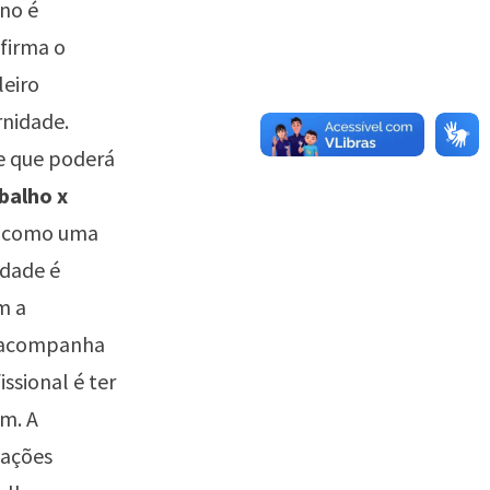
no é
firma o
leiro
nidade.
be que poderá
balho x
a como uma
idade é
m a
e acompanha
ssional é ter
im. A
tações