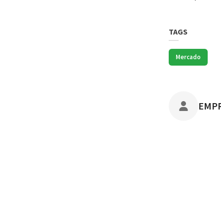
TAGS
Mercado
POST
EMP