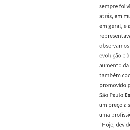
sempre foi 
atrás, em mu
em geral, e a
representav
observamos 
evolução e à
aumento da 
também coor
promovido pe
São Paulo
Es
um preço a s
uma profissi
"Hoje, devi