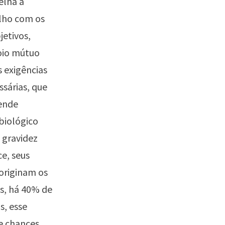
elha a
alho com os
jetivos,
oio mútuo
s exigências
ssárias, que
fende
biológico
a gravidez
e, seus
 originam os
os, há 40% de
s, esse
e chances,