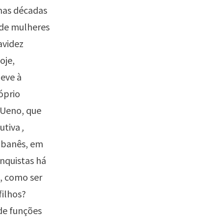
mas décadas
 de mulheres
avidez
oje,
eve à
óprio
 Ueno, que
utiva
,
Libanês, em
onquistas há
, como ser
filhos?
de funções