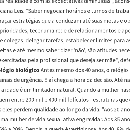
a realidade e com as expectativas diminuídas", acons
ciana Leis. "Saber negociar horários e turnos de trab
traçar estratégias que a conduzam até suas metas e ob
prioridades, tecer uma rede de relacionamentos e ap
 colegas, delegar tarefas, estabelecer limites para a
feitas e até mesmo saber dizer 'não', são atitudes nece
exercitadas pela profissional que deseja ser mãe", de
elógio biológico
Antes mesmo dos 40 anos, o relógio 
sinais de urgência. E aí chega a hora da decisão. Até n
a idade é um limitador natural. Quando a mulher nasc
uem entre 200 mil e 400 mil folículos - estruturas que
s eles perdem qualidade ao longo da vida. "Aos 20 an
ma mulher de vida sexual ativa engravidar. Aos 35 ano
16% a 20%. Depois, a queda é vertiginosa. Aos 40, 8% d