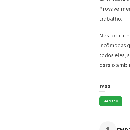
Provavelment
trabalho.
Mas procure 
incômodas q
todos eles, 
para o ambie
TAGS
Mercado
POST
EMP