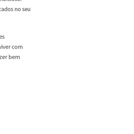
cados no seu
es
viver com
azer bem