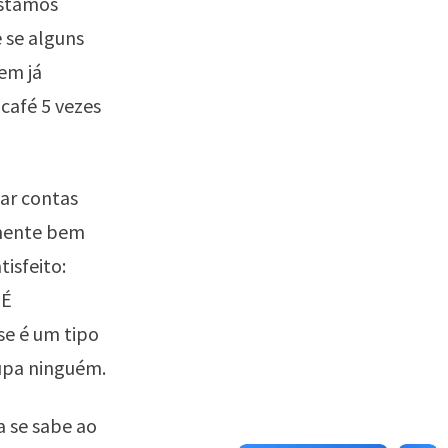
istamos
e se alguns
em já
café 5 vezes
tar contas
lmente bem
isfeito:
 É
se é um tipo
upa ninguém.
a se sabe ao