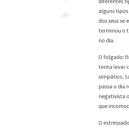
diferentes t
alguns tipos
dos seus se 
terminou o t
no dia.
O folgado: f
tenta levar 
simpático, t
passa o dia 
negativista 
que incomod
O estressado