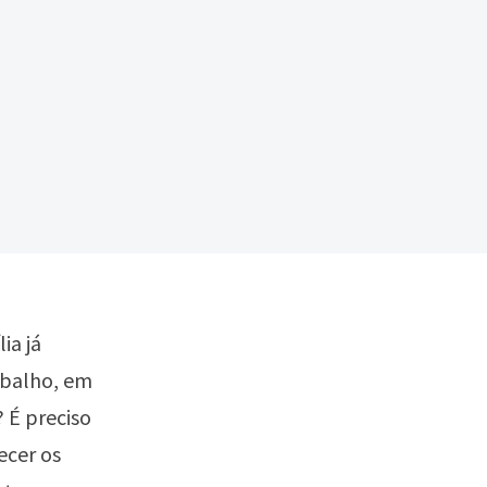
ia já
abalho, em
 É preciso
ecer os