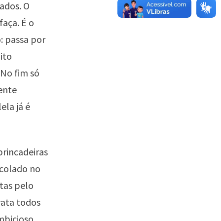
ados. O
faça. É o
: passa por
ito
 No fim só
ente
la já é
rincadeiras
 colado no
itas pelo
rata todos
mbicioso.