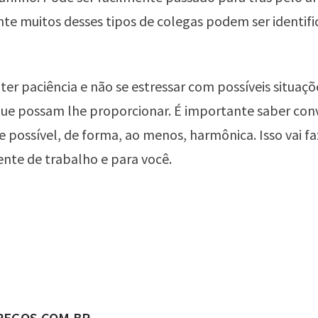
e muitos desses tipos de colegas podem ser identifi
ter paciência e não se estressar com possíveis situaçõ
ue possam lhe proporcionar. É importante saber con
se possível, de forma, ao menos, harmônica. Isso vai f
nte de trabalho e para você.
ADO POR
REGOS.COM.BR