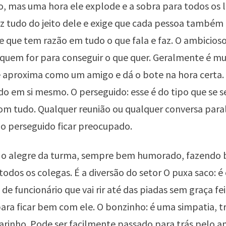
, mas uma hora ele explode e a sobra para todos os l
z tudo do jeito dele e exige que cada pessoa também 
e que tem razão em tudo o que fala e faz. O ambicioso
 quem for para conseguir o que quer. Geralmente é mu
 aproxima como um amigo e dá o bote na hora certa.
o em si mesmo. O perseguido: esse é do tipo que se s
 tudo. Qualquer reunião ou qualquer conversa parale
o perseguido ficar preocupado.
é o alegre da turma, sempre bem humorado, fazendo b
 todos os colegas. É a diversão do setor O puxa saco: é
 de funcionário que vai rir até das piadas sem graça fe
para ficar bem com ele. O bonzinho: é uma simpatia, t
rinho. Pode ser facilmente passado para trás pelo a