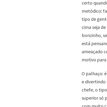
certo quando
metódico: fa
tipo de gent
cima seja de
bonzinho, se
está pensand
ameaçado com
motivo para 
O palhaço: 
e divertindo
chefe, o tipo
superior só 
com muito ca