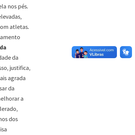
ela nos pés.
elevadas,
com atletas.
onamento
ida
dade da
o, justifica,
ais agrada
sar da
melhorar a
lerado,
inos dos
isa