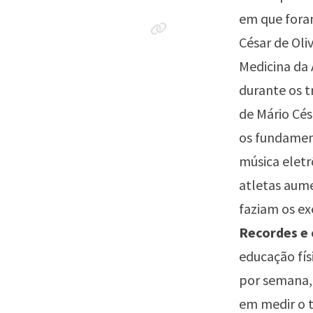
em que foram
César de Oli
Medicina da 
durante os 
de Mário Cés
os fundament
música eletrô
atletas aume
faziam os ex
Recordes e 
educação fís
por semana, 
em medir o t