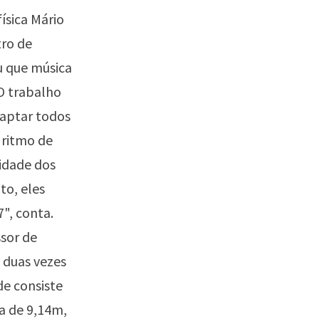
ísica Mário
tro de
ou que música
O trabalho
daptar todos
 ritmo de
lidade dos
to, eles
", conta.
ssor de
 duas vezes
de consiste
a de 9,14m,