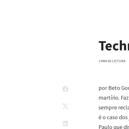
Pular para o conteúdo
Tech
2 MIN DE LEITURA
por Beto Gom
martírio. Faz
sempre recla
é o caso dos
Paulo que di