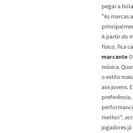
pegar a bola
"As marcas a
principalmen
A partir do
físico, fica 
marcante
O 
música. Quan
o estilo mai
aos jovens. 
preferência,
performance.
melhor", acr
jogadores já