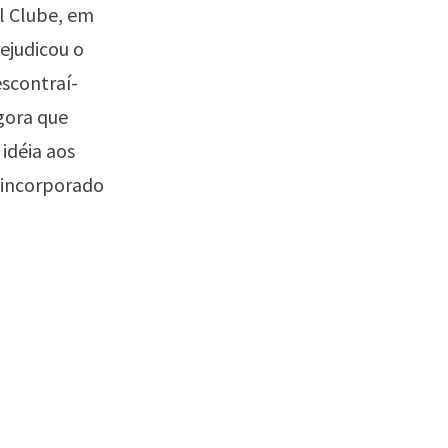
l Clube, em
ejudicou o
escontraí-
agora que
 idéia aos
a incorporado