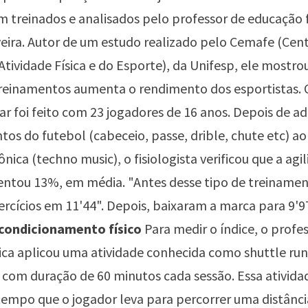
 treinados e analisados pelo professor de educação f
veira. Autor de um estudo realizado pelo Cemafe (Cen
Atividade Física e do Esporte), da Unifesp, ele mostr
treinamentos aumenta o rendimento dos esportistas. 
ar foi feito com 23 jogadores de 16 anos. Depois de a
os do futebol (cabeceio, passe, drible, chute etc) ao
nica (techno music), o fisiologista verificou que a agi
ntou 13%, em média. "Antes desse tipo de treinamen
ercícios em 11'44". Depois, baixaram a marca para 9'97
condicionamento físico
Para medir o índice, o profe
ica aplicou uma atividade conhecida como shuttle run
com duração de 60 minutos cada sessão. Essa ativida
empo que o jogador leva para percorrer uma distânci