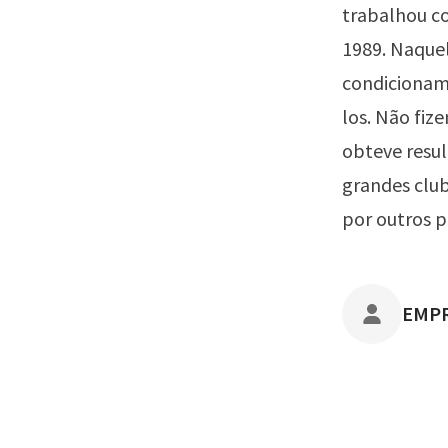
trabalhou co
1989. Naque
condicioname
los. Não fiz
obteve resul
grandes club
por outros p
POST
EMP