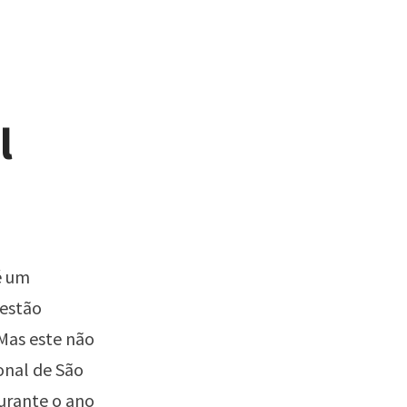
l
é um
 estão
Mas este não
onal de São
urante o ano