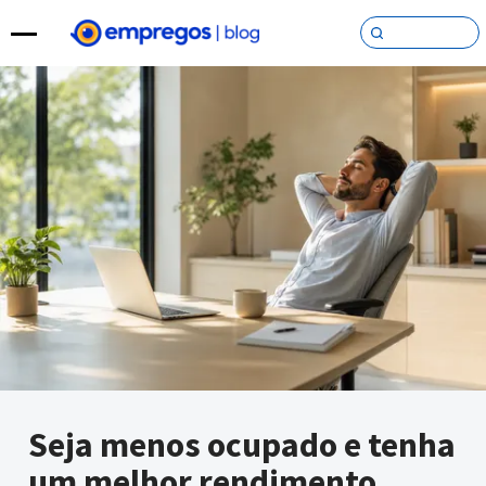
Pular para o conteúdo
Seja menos ocupado e tenha
um melhor rendimento