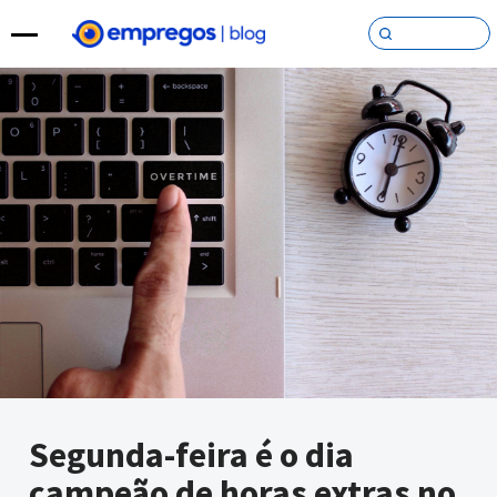
Pular para o conteúdo
Segunda-feira é o dia
campeão de horas extras no