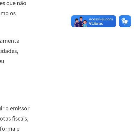
es que não
como os
rramenta
sidades,
eu
ir o emissor
tas fiscais,
aforma e