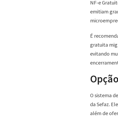
NF-e Gratui
emitiam gran
microempreen
É recomenda
gratuita mig
evitando mul
encerrament
Opção
O sistema d
da Sefaz. Ele
além de ofe