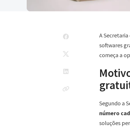
A Secretaria
softwares gr
começa a ope
Motiv
gratui
Segundo a Se
número cada
soluções per