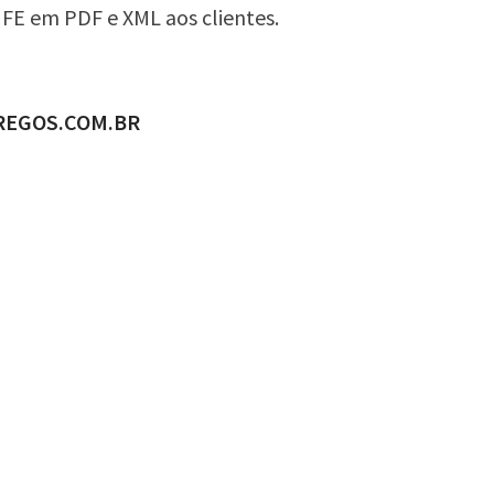
FE em PDF e XML aos clientes.
ADO POR
REGOS.COM.BR