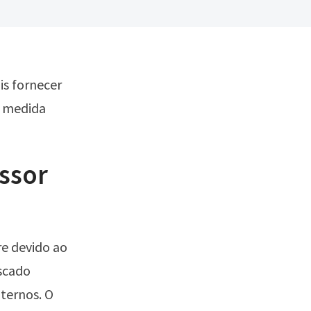
is fornecer
A medida
ssor
re devido ao
scado
ternos. O