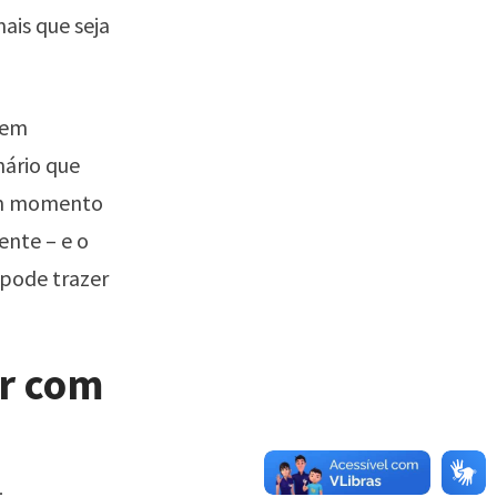
ais que seja
nem
nário que
 um momento
ente – e o
 pode trazer
ar com