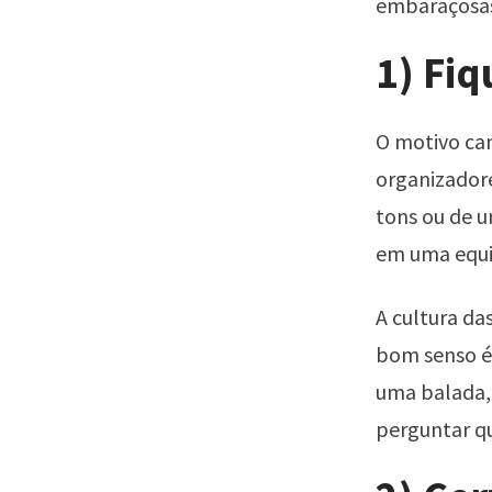
embaraçosas
1) Fiq
O motivo ca
organizador
tons ou de u
em uma equip
A cultura da
bom senso é 
uma balada, 
perguntar qu