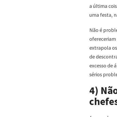
a última coi
uma festa, n
Não é probl
ofereceriam 
extrapola o
de descontra
excesso de á
sérios probl
4) Não
chefes