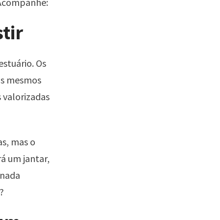
 Acompanhe:
tir
stuário. Os
 os mesmos
 valorizadas
as, mas o
á um jantar,
 nada
?