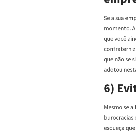
Se a sua emp
momento. Al
que você ain
confraterni
que não se 
adotou nesta
6) Evi
Mesmo se a f
burocracias
esqueça que