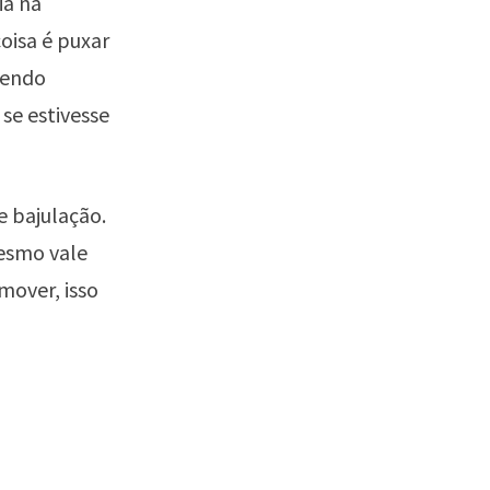
ia na
oisa é puxar
azendo
se estivesse
e bajulação.
esmo vale
mover, isso