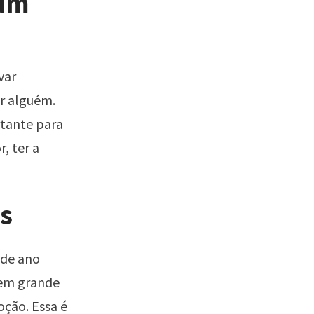
 um
var
ar alguém.
rtante para
, ter a
s
 de ano
 em grande
oção. Essa é