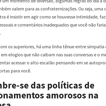
r um momento de diversão, algumas regras do dia a d
bém valem para as confraternizações. Ou seja, uma c
tra é insistir em agir como se houvesse intimidade, f
ssoais e comentários inadequados que você não faria 
.
com os superiores, há uma linha tênue entre simpatia 
 em elogios que não caibam nas suas conversas e o m
ntar acessar o alto escalão pensando em se autopro
ortas para você.
bre-se das políticas de
ionamentos amorosos na
esa