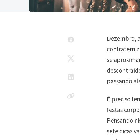
Dezembro, a
confraterni
se aproximar
descontraíd
passando alg
É preciso le
festas corp
Pensando nis
sete dicas v