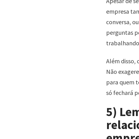
Apesar de se
empresa tam
conversa, ou
perguntas pe
trabalhando
Além disso, 
Não exagere
para quem te
só fechará p
5) Lem
relac
empr