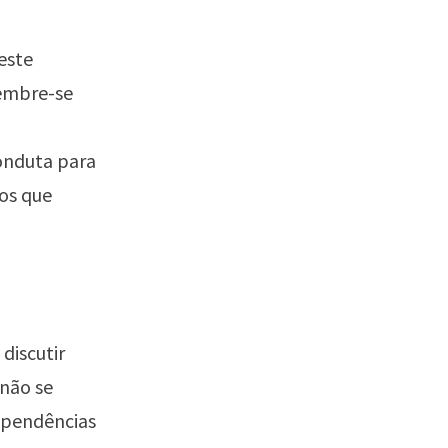
este
lembre-se
onduta para
os que
discutir
não se
 pendências