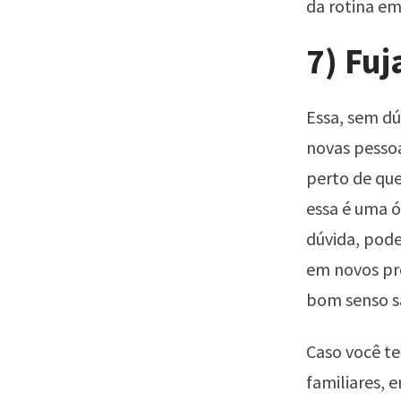
da rotina e
7) Fuj
Essa, sem d
novas pesso
perto de qu
essa é uma ó
dúvida, pode
em novos pro
bom senso sã
Caso você te
familiares, 