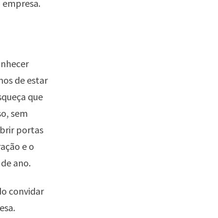
a empresa.
onhecer
os de estar
squeça que
so, sem
brir portas
ração e o
 de ano.
do convidar
esa.