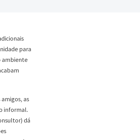
dicionais
unidade para
 o ambiente
 acabam
 amigos, as
 informal.
onsultor) dá
ões