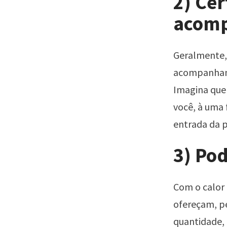
2) Cer
acom
Geralmente, 
acompanhante
Imagina que 
você, à uma 
entrada da p
3) Po
Com o calor 
ofereçam, p
quantidade, 