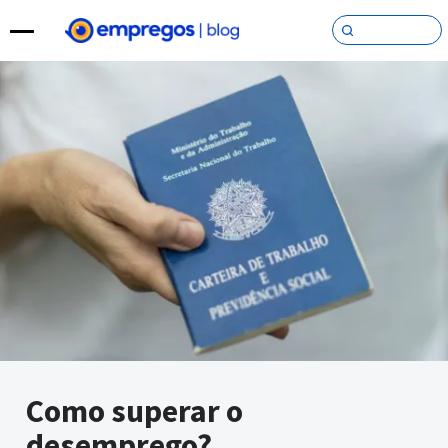
Pular para o conteúdo
Como superar o
desemprego?