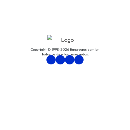
Copyright © 1998-2026 Empregos.com.br.
Todos os direitos reservados.
Persona Assessoria Empresarial LTDA
CNPJ: 94.438.033/0001-61
Avenida São Luís, nº 192, cjto. 8, Centro, São Paulo/SP
Política de Privacidade