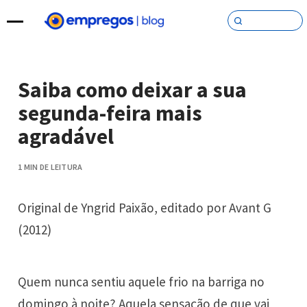
Pular para o conteúdo
Saiba como deixar a sua
segunda-feira mais
agradável
1 MIN DE LEITURA
Original de Yngrid Paixão, editado por Avant G
(2012)
Quem nunca sentiu aquele frio na barriga no
domingo à noite? Aquela sensação de que vai