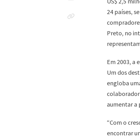
US$ 2,5 milh
24 países, s
compradores.
Preto, no in
representam
Em 2003, a 
Um dos dest
engloba uma 
colaboradore
aumentar a 
“Com o cres
encontrar u