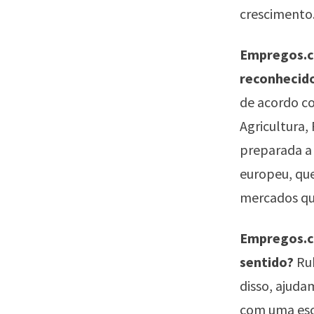
crescimento
Empregos.co
reconhecido
de acordo co
Agricultura,
preparada a
europeu, que
mercados que
Empregos.co
sentido?
Rub
disso, ajuda
com uma esco