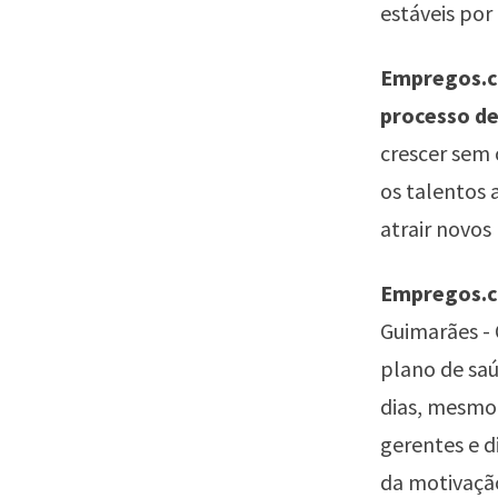
estáveis por
Empregos.co
processo d
crescer sem 
os talentos 
atrair novos 
Empregos.co
Guimarães - 
plano de saú
dias, mesmo 
gerentes e d
da motivaçã