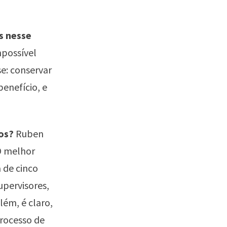
s nesse
possível
se: conservar
benefício, e
os?
Ruben
O melhor
 de cinco
upervisores,
lém, é claro,
rocesso de