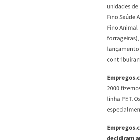
unidades de 
Fino Saúde A
Fino Animal 
forrageiras)
lançamento 
contribuíram
Empregos.c
2000 fizemos
linha PET. 
especialment
Empregos.co
decidiram a