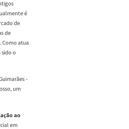
ntigos
tualmente é
rcado de
as de
s. Como atua
 sido o
Guimarães -
losso, um
lação ao
cial em