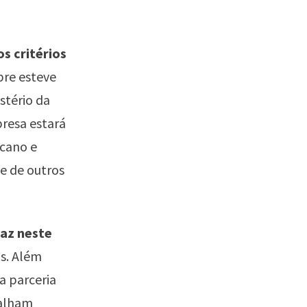
s critérios
pre esteve
stério da
presa estará
cano e
 e de outros
faz neste
s. Além
a parceria
balham