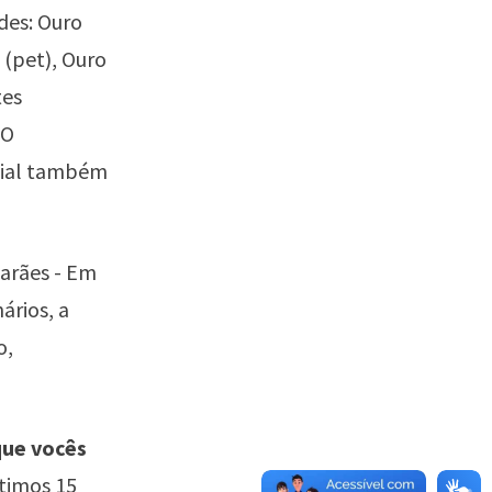
des: Ouro
 (pet), Ouro
tes
 O
cial também
arães - Em
ários, a
o,
que vocês
timos 15