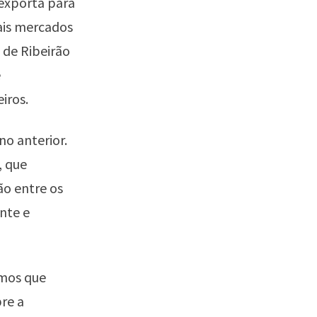
 exporta para
ais mercados
 de Ribeirão
e
iros.
o anterior.
, que
ão entre os
nte e
emos que
re a