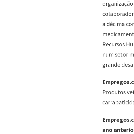
organização
colaborador
a décima co
medicamentos
Recursos Hu
num setor mu
grande desaf
Empregos.co
Produtos vet
carrapaticid
Empregos.co
ano anterio