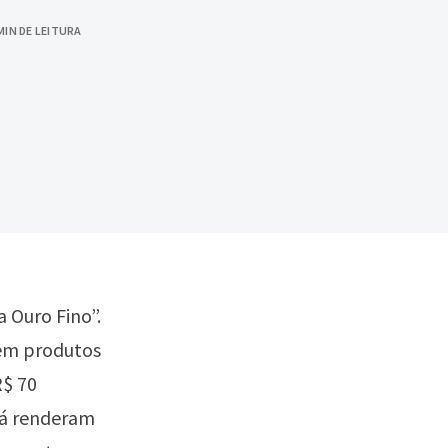
MIN DE LEITURA
 Ouro Fino”.
 em produtos
R$ 70
já renderam