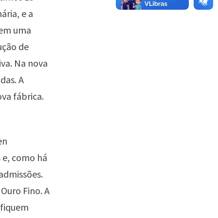
ria, e a
 tem uma
ução de
tiva. Na nova
das. A
ova fábrica.
en
s e, como há
 admissões.
 Ouro Fino. A
 fiquem