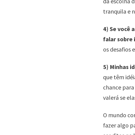
da escolha d
tranquila e n
4) Se você 
falar sobre 
os desafios 
5) Minhas i
que têm idé
chance para 
valerá se el
O mundo cor
fazer algo p