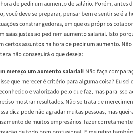
 hora de pedir um aumento de salário. Porém, antes d
o, você deve se preparar, pensar bem e sentir se é a ho
ituações constrangedoras, em que os próprios colabo
 saias justas ao pedirem aumento salarial. Isto por
 certos assuntos na hora de pedir um aumento. Não 
teza não conseguirá o que deseja:
ém mereço um aumento salarial!
Não faça comparaç
isse que merecer é critério para alguma coisa? Eu sei 
econhecido e valorizado pelo que faz, mas para isso 
eciso mostrar resultados. Não se trata de merecimen
Essa dica pode não agradar muitas pessoas, mas quei
nsamento de muitos empresários: fazer corretamente 
igação de todo bom profissional. E me refiro també