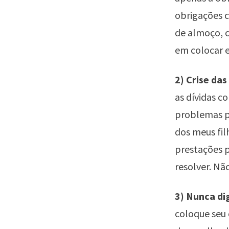
obrigações c
de almoço, c
em colocar e
2) Crise das
as dívidas c
problemas pe
dos meus fi
prestações p
resolver. Nã
3) Nunca di
coloque seu