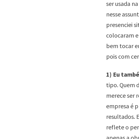
ser usada na
nesse assunt
presenciei s
colocaram em
bem tocar em
pois com cer
1) Eu tamb
tipo. Quem d
merece ser r
empresa é pr
resultados. 
reflete o pe
apenas a obr