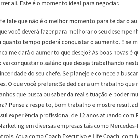
rer ali. Este é o momento ideal para negociar.
efe fale que não é o melhor momento para te dar o a
que você deverá fazer para melhorar o seu desempen
 quanto tempo poderá conquistar o aumento. E se m
nca me dará o aumento que desejo? As boas novas é q
 vai conquistar o salário que deseja trabalhando nes
inceridade do seu chefe. Se planeje e comece a busca
s. O que você prefere: Se dedicar a um trabalho que 
anhos que busca ou saber da real situação e poder m
ira? Pense a respeito, bom trabalho e mostre resultad
sui experiência profissional de 12 anos atuando com 
arketing em diversas empresas tais como Mercedes-
trols. Atua como Coach Executivo e Life Coach, com 