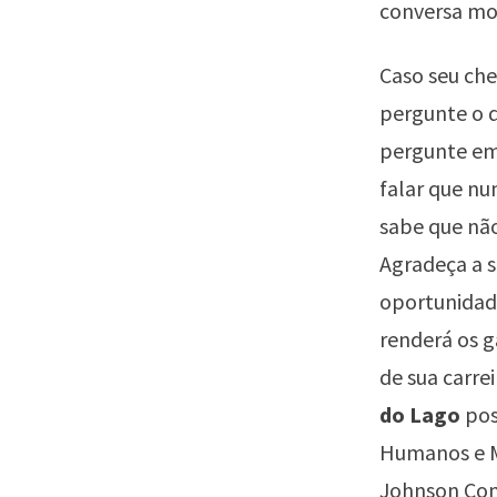
conversa mor
Caso seu ch
pergunte o 
pergunte em
falar que nu
sabe que não
Agradeça a s
oportunidade
renderá os g
de sua carre
do Lago
pos
Humanos e M
Johnson Con