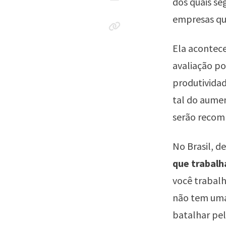
dos quais se
empresas que
Ela acontec
avaliação p
produtividad
tal do aumen
serão recom
No Brasil, d
que trabal
você trabal
não tem uma 
batalhar pe