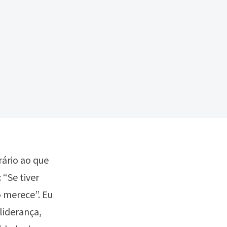
rário ao que
 “Se tiver
o merece”. Eu
liderança,