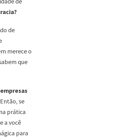
lidade de
racia?
odo de
e
uem merece o
m sabem que
s empresas
 Então, se
na prática
e a você
mágica para