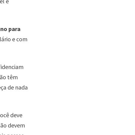
el e
ano para
lário e com
fidenciam
não têm
eça de nada
Você deve
 não devem