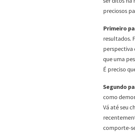
ser ditos na
preciosos pa
Primeiro pa
resultados. 
perspectiva 
que uma pes
É preciso qu
Segundo pas
como demonst
Vá até seu c
recentemente
comporte-se