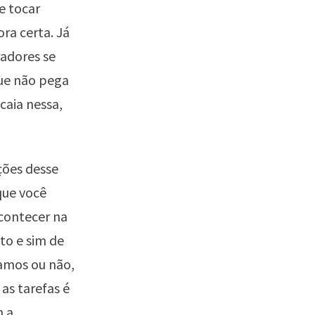
e tocar
ra certa. Já
radores se
que não pega
caia nessa,
ões desse
que você
acontecer na
to e sim de
ramos ou não,
as tarefas é
m a