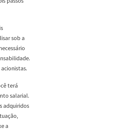
ois passos
is
isar sob a
necessário
nsabilidade.
 acionistas.
cê terá
to salarial.
s adquiridos
ituação,
xe a