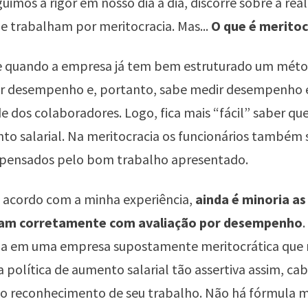
guimos a rigor em nosso dia a dia, discorre sobre a rea
 trabalham por meritocracia. Mas...
O que é meritoc
e quando a empresa já tem bem estruturado um mét
or desempenho e, portanto, sabe medir desempenho 
e dos colaboradores. Logo, fica mais “fácil” saber q
to salarial. Na meritocracia os funcionários també
pensados pelo bom trabalho apresentado.
e acordo com a minha experiência,
ainda é minoria a
ham corretamente com avaliação por desempenho
.
ha em uma empresa supostamente meritocrática que 
política de aumento salarial tão assertiva assim, cab
lo reconhecimento de seu trabalho. Não há fórmula 