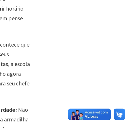
ir horário
 nem pense
Acontece que
seus
as, a escola
nho agora
ra seu chefe
erdade:
Não
ma armadilha