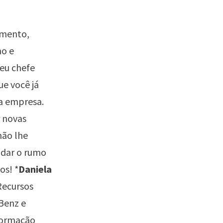
umento,
ho e
eu chefe
ue você já
ta empresa.
r novas
não lhe
udar o rumo
os! *
Daniela
Recursos
Benz e
formação