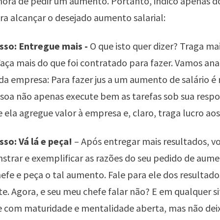
 hora de pedir um aumento. Portanto, indico apenas d
ra alcançar o desejado aumento salarial:
sso: Entregue mais -
O que isto quer dizer? Traga ma
Faça mais do que foi contratado para fazer. Vamos anal
da empresa: Para fazer jus a um aumento de salário é 
soa não apenas execute bem as tarefas sob sua respo
e ela agregue valor à empresa e, claro, traga lucro aos
so: Vá lá e peça!
– Após entregar mais resultados, vo
rar e exemplificar as razões do seu pedido de aumen
hefe e peça o tal aumento. Fale para ele dos resultado
. Agora, e seu meu chefe falar não? E em qualquer s
 com maturidade e mentalidade aberta, mas não dei