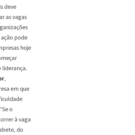
is deve
ar as vagas
rganizações
a ação pode
mpresas hoje
começar
 liderança.
br
,
presa em que
ficuldade
 “Se o
orrer à vaga
zabete, do