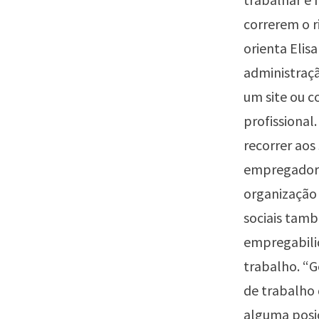
correrem o r
orienta Elis
administraç
um site ou c
profissional
recorrer aos
empregador a
organização 
sociais tam
empregabili
trabalho. “G
de trabalho 
alguma posiç