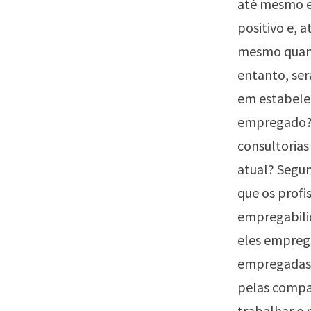
até mesmo en
positivo e, 
mesmo quando
entanto, ser
em estabelec
empregado? R
consultorias
atual? Segun
que os profi
empregabili
eles emprega
empregadas 
pelas compa
trabalhar e 