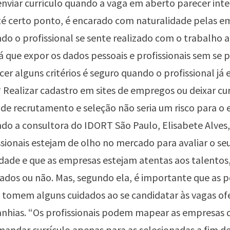
viar currículo quando a vaga em aberto parecer inte
até certo ponto, é encarado com naturalidade pelas e
 o profissional se sente realizado com o trabalho a
á que expor os dados pessoais e profissionais sem se 
er alguns critérios é seguro quando o profissional já 
ealizar cadastro em sites de empregos ou deixar cu
 de recrutamento e seleção não seria um risco para 
do a consultora do IDORT São Paulo, Elisabete Alves,
ssionais estejam de olho no mercado para avaliar o seu
dade e que as empresas estejam atentas aos talentos
dos ou não. Mas, segundo ela, é importante que as p
tomem alguns cuidados ao se candidatar às vagas of
nhias. “Os profissionais podem mapear as empresas
mandar currículo apenas para as selecionadas a fim d