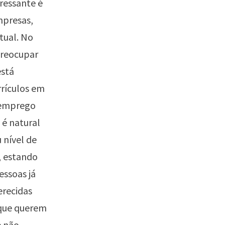
ressante é
mpresas,
tual. No
preocupar
está
rrículos em
o emprego
 é natural
 nível de
, estando
essoas já
erecidas
 que querem
e não