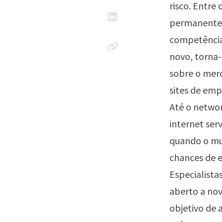
risco. Entre 
permanentem
competências
novo, torna-
sobre o merc
sites de emp
Até o netwo
internet ser
quando o mun
chances de 
Especialista
aberto a nov
objetivo de 