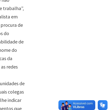
e trabalha”,
alista em
 procura de
os do
abilidade de
o nome do
cas da
 as redes
tunidades de
uais colegas
lhe indicar
amentos que