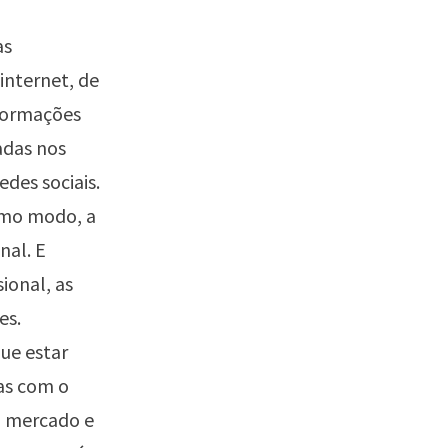
as
internet, de
nformações
adas nos
edes sociais.
smo modo, a
nal. E
ional, as
es.
ue estar
ias com o
o mercado e