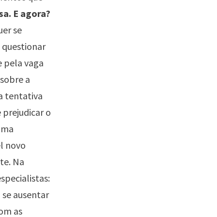
a. E agora?
er se
e questionar
e pela vaga
 sobre a
a tentativa
 prejudicar o
 uma
l novo
te. Na
specialistas:
a se ausentar
com as