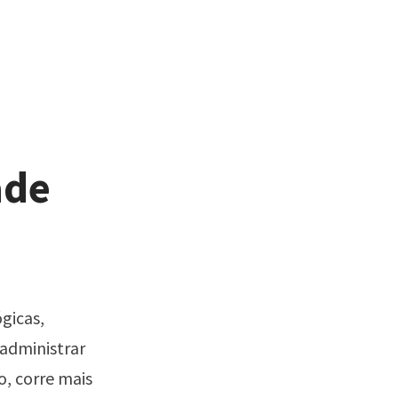
ade
gicas,
administrar
o, corre mais