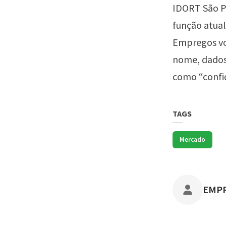
IDORT São P
função atual
Empregos vo
nome, dados
como “confid
TAGS
Mercado
POST
EMP