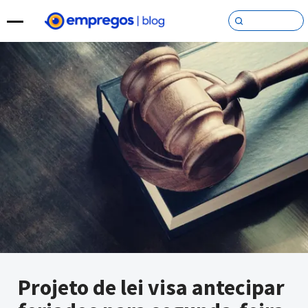
Pular para o conteúdo
Projeto de lei visa antecipar