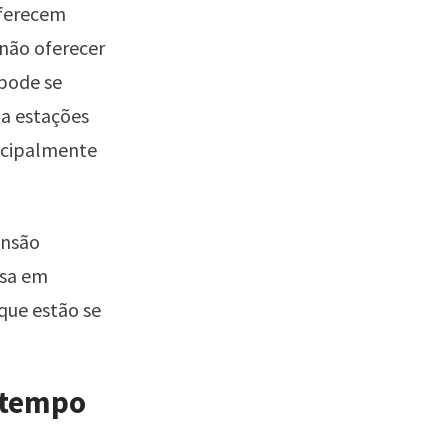
oferecem
 não oferecer
 pode se
 a estações
incipalmente
ensão
isa em
 que estão se
o tempo