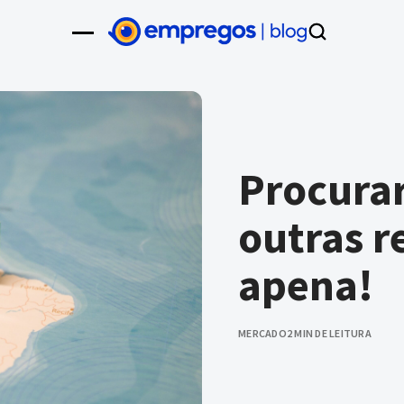
Procura
outras r
apena!
MERCADO
2 MIN DE LEITURA