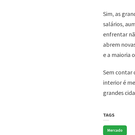
Sim, as gran
salários, au
enfrentar nã
abrem novas
e a maioria 
Sem contar q
interior é me
grandes cida
TAGS
Mercado