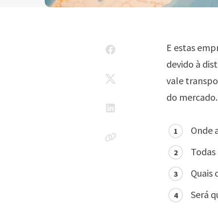
E estas empr
devido à dis
vale transp
do mercado
Onde a
Todas 
Quais 
Será q