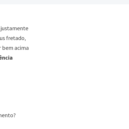
, justamente
us fretado,
ar bem acima
ência
amento?