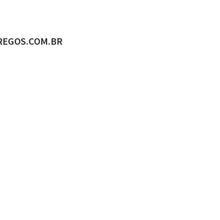
ADO POR
REGOS.COM.BR