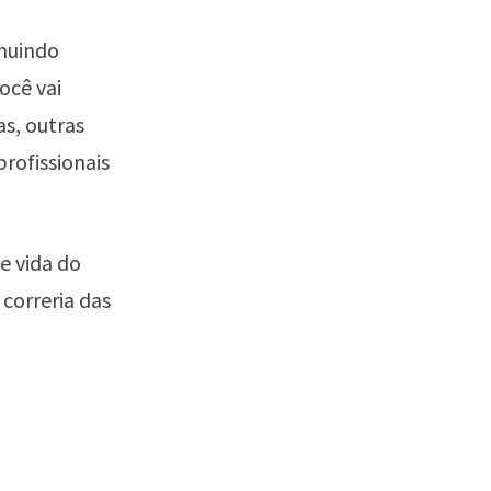
inuindo
ocê vai
s, outras
rofissionais
e vida do
 correria das