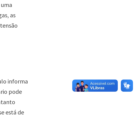
é uma
as, as
etensão
culo informa
ário pode
ntanto
se está de