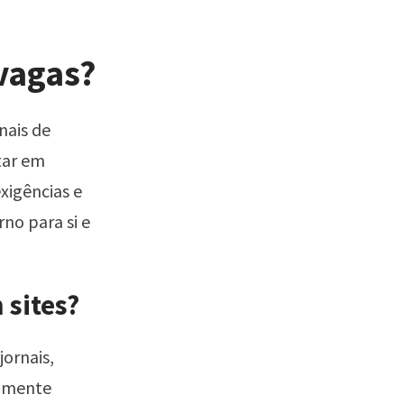
vagas?
nais de
tar em
xigências e
no para si e
 sites?
jornais,
almente