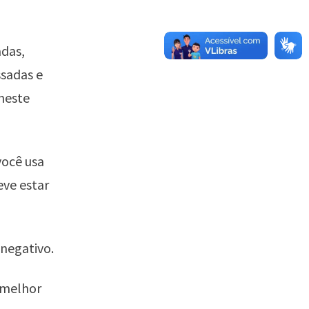
adas,
sadas e
neste
você usa
eve estar
 negativo.
 melhor