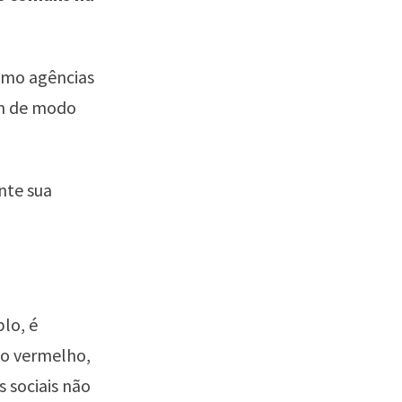
omo agências
em de modo
nte sua
plo, é
 o vermelho,
 sociais não