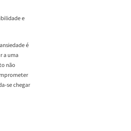
bilidade e
 ansiedade é
ar a uma
ato não
 comprometer
da-se chegar