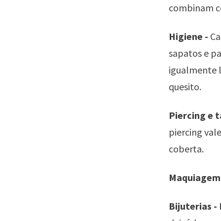
combinam co
Higiene -
Ca
sapatos e p
igualmente 
quesito.
Piercing e 
piercing val
coberta.
Maquiagem -
Bijuterias -