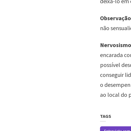
deixá-lo em 
Observação
não sensuali
Nervosismo
encarada com
possível des
conseguir li
o desempenho
ao local do 
TAGS