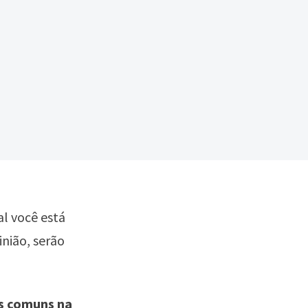
al você está
inião, serão
s comuns na