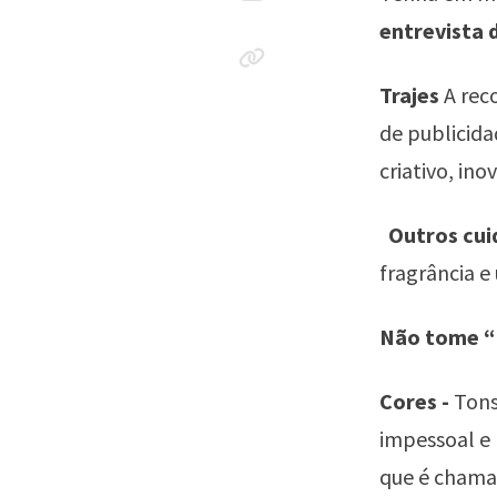
entrevista
Trajes
A rec
de publicid
criativo, ino
Outros cui
fragrância 
Não tome “
Cores -
Tons
impessoal e 
que é chamat