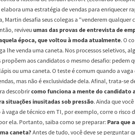
 elabora uma estratégia de vendas para enriquecer r
 Martin desafia seus colegas a “venderem qualquer co
tão, reviveu
umas das provas de entrevista de em
naquela época, que voltou à moda atualmente
. O c
ga lhe venda uma caneta. Nos processos seletivos, al
s propõem aos candidatos o mesmo desafio: pedem q
ápis ou uma caneta. O teste é comum quando a vaga 
endas, mas não é exclusividade dela. Afinal, trata-se 
ra descobrir
como funciona a mente do candidato 
ra situações inusitadas sob pressão
. Ainda que você
à vaga de técnico em TI, por exemplo, corre o risco 
por ela. Portanto, saiba como se preparar:
Para que 
uma caneta?
Antes de tudo, você deve se perguntar q