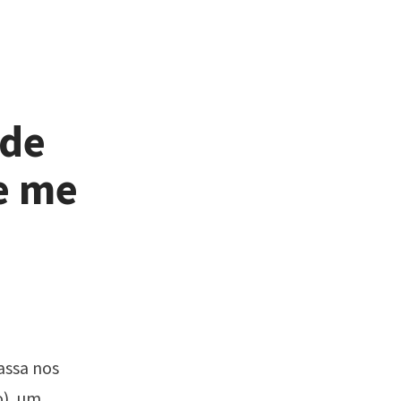
 de
e me
assa nos
o), um