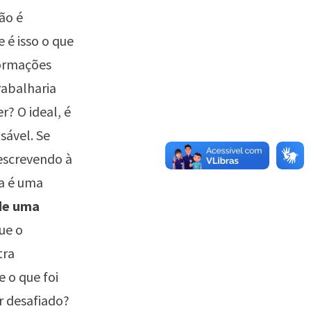
ão é
 é isso o que
formações
rabalharia
? O ideal, é
sável. Se
 escrevendo à
sa é uma
 de uma
ue o
tra
 o que foi
r desafiado?