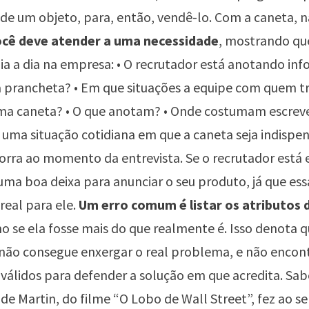
de um objeto, para, então, vendê-lo. Com a caneta, n
cê deve atender a uma necessidade
, mostrando que
dia a dia na empresa: • O recrutador está anotando in
 prancheta? • Em que situações a equipe com quem t
ma caneta? • O que anotam? • Onde costumam escrever
 uma situação cotidiana em que a caneta seja indispen
corra ao momento da entrevista. Se o recrutador está
uma boa deixa para anunciar o seu produto, já que es
real para ele.
Um erro comum é listar os atributos
o se ela fosse mais do que realmente é. Isso denota q
 não consegue enxergar o real problema, e não encon
álidos para defender a solução em que acredita. Sabe
de Martin, do filme “O Lobo de Wall Street”, fez ao se