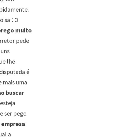
apidamente.
isa”. O
prego muito
orretor pede
guns
ue lhe
disputada é
de mais uma
ao buscar
 esteja
de ser pego
a empresa
ual a