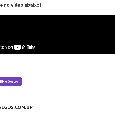
e no vídeo abaixo!
 RH e Gestor
ADO POR
REGOS.COM.BR