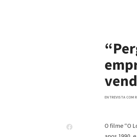
Pular para o conteúdo
“Per
empr
vend
ENTREVISTA COM R
O filme “O L
anos 1990, e