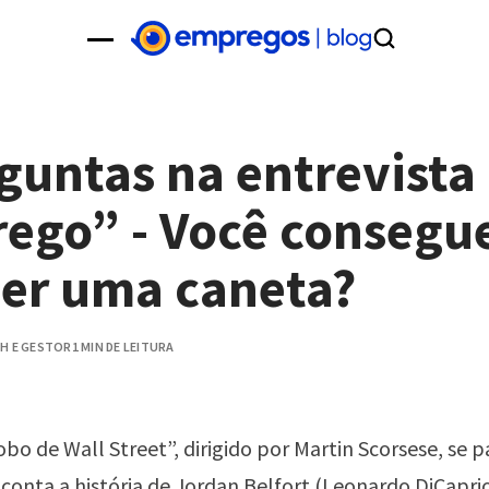
guntas na entrevista
ego” - Você consegu
er uma caneta?
H E GESTOR
1 MIN DE LEITURA
obo de Wall Street”, dirigido por Martin Scorsese, se p
 conta a história de Jordan Belfort (Leonardo DiCapri