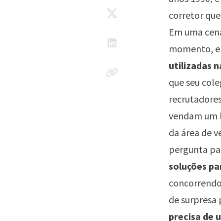
corretor que
Em uma cena,
momento, en
utilizadas 
que seu cole
recrutadore
vendam um l
da área de v
pergunta pa
soluções pa
concorrendo 
de surpresa 
precisa de 