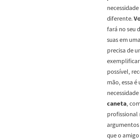
necessidade 
diferente.
Vo
fará no seu 
suas em uma
precisa de u
exemplificar
possível, re
mão, essa é 
necessidade 
caneta
, com
profissional
argumentos v
que o amigo 