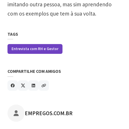
imitando outra pessoa, mas sim aprendendo
com os exemplos que tem à sua volta.
TAGS
Entrevista com RH e Gestor
COMPARTILHE COM AMIGOS
POSTADO POR
EMPREGOS.COM.BR