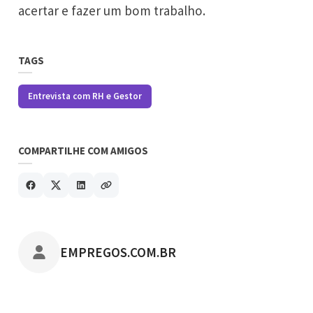
acertar e fazer um bom trabalho.
TAGS
Entrevista com RH e Gestor
COMPARTILHE COM AMIGOS
POSTADO POR
EMPREGOS.COM.BR