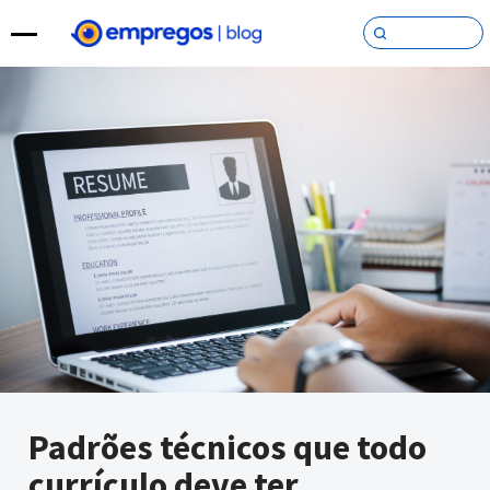
Pular para o conteúdo
Padrões técnicos que todo
currículo deve ter