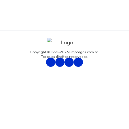
Copyright © 1998-2026 Empregos.com.br.
Todos os direitos reservados.
Persona Assessoria Empresarial LTDA
CNPJ: 94.438.033/0001-61
Avenida São Luís, nº 192, cjto. 8, Centro, São Paulo/SP
Política de Privacidade