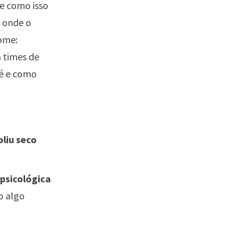
be como isso
 onde o
nome:
a times de
 é e como
liu seco
 psicológica
o algo