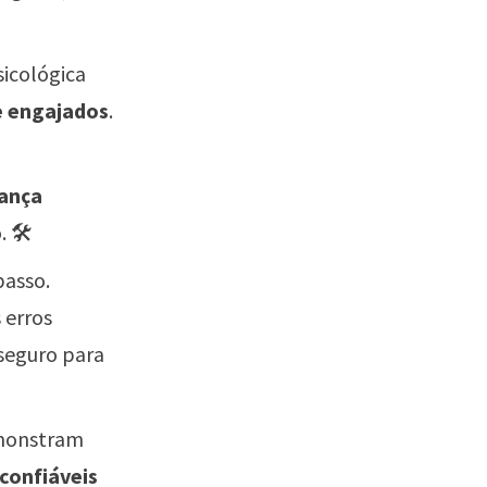
icológica
e engajados
.
ança
 🛠️
passo.
 erros
 seguro para
emonstram
confiáveis