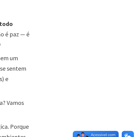
todo
não é paz — é

 tem um
 se sentem
) e
ca? Vamos
ica. Porque
 ambientes