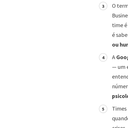
O term
Busine
time é
é sabe
ou hu
A
Goo
— um e
entend
número
psicol
Times 
quando
crises