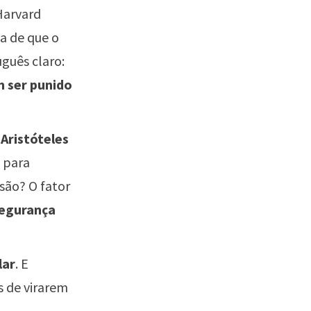
Harvard
a de que o
uguês claro:
 ser punido
Aristóteles
 para
são? O fator
egurança
lar
. E
s de virarem