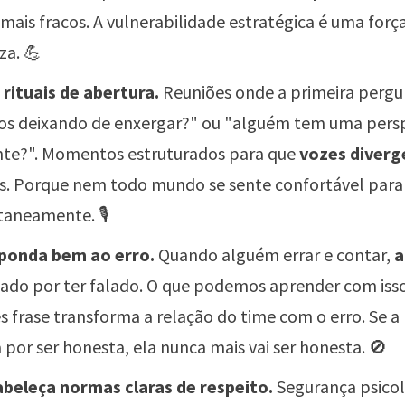
mais fracos. A vulnerabilidade estratégica é uma forç
za. 💪
e rituais de abertura.
Reuniões onde a primeira pergu
s deixando de enxergar?" ou "alguém tem uma pers
nte?". Momentos estruturados para que
vozes diverg
s. Porque nem todo mundo se sente confortável para 
aneamente. 🎙️
sponda bem ao erro.
Quando alguém errar e contar,
a
ado por ter falado. O que podemos aprender com iss
s frase transforma a relação do time com o erro. Se a
 por ser honesta, ela nunca mais vai ser honesta. 🚫
abeleça normas claras de respeito.
Segurança psicol