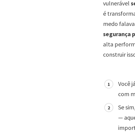
vulnerável
s
é transform
medo falava 
segurança p
alta perform
construir iss
Você j
com me
Se sim
— aque
import