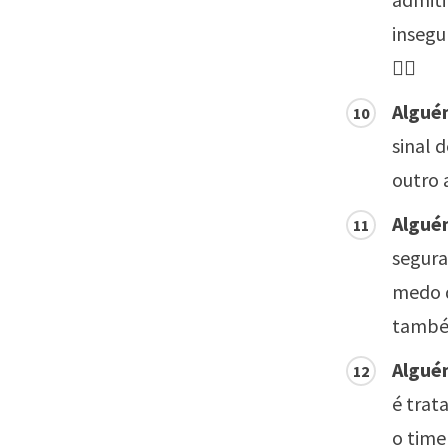
insegu
🙋‍♂️
Algué
sinal 
outro 
Algué
segura
medo d
também
Algué
é tra
o time