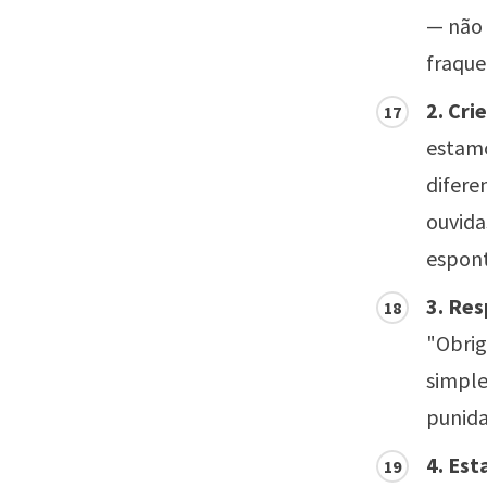
— não 
fraque
2. Cri
estamo
difere
ouvida
espont
3. Re
"Obrig
simple
punida
4. Est