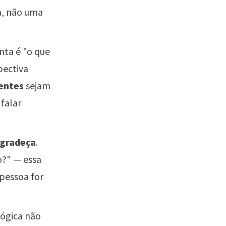
a, não uma
nta é "o que
pectiva
entes
sejam
falar
gradeça
.
o?" — essa
 pessoa for
ógica não