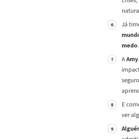
natura
Já tim
mundo
medo
A
Amy
impact
seguro
aprend
E como
ver al
Algué
admiti