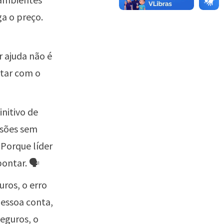
ga o preço.
 ajuda não é
ntar com o
initivo de
isões sem
. Porque líder
ontar. 🗣️
ros, o erro
essoa conta,
seguros, o