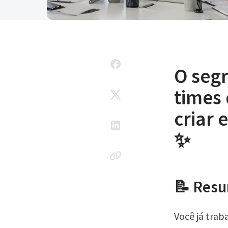
O seg
times
criar 
✨
📝 Res
Você já trab