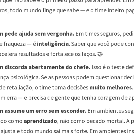
ros, todo mundo finge que sabe — e o time inteiro pa
m pede ajuda sem vergonha.
Em times seguros, pedir
de fraqueza — é
inteligência
. Saber que você pode co
acelera resultados e fortalece os laços. 🤝
m discorda abertamente do chefe.
Isso é o teste def
nça psicológica. Se as pessoas podem questionar dec
e retaliação, o time toma decisões
muito melhores
 erra — e precisa de gente que tenha coragem de ap
m assume um erro sem esconder.
Em ambientes segu
tado como
aprendizado
, não como pecado mortal. A p
 ajusta e todo mundo sai mais forte. Em ambientes in