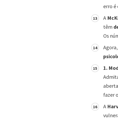
erro é
A
McK
têm
d
Os núm
Agora,
psicol
1. Mod
Admita
aberta
fazer 
A
Harv
vulner