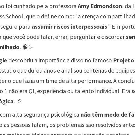
o foi cunhado pela professora
Amy Edmondson
, da 
ss School, que o define como: "a crença compartilhad
 seguro para
assumir riscos interpessoais
". Em port
r que você pode falar, errar, perguntar e discordar
sem
milhado
. 🧠✨
gle
descobriu a importância disso no famoso
Projeto 
studo que durou anos e analisou centenas de equipes
er o que fazia um time de alta performance. A conclu
 1 não era QI, experiência ou talento individual. Era
s
ógica
. 🔬
com alta segurança psicológica
não têm medo de fa
 as pessoas falam, os problemas são resolvidos ante
, as melhores ideias aparecem e a inovação acontece