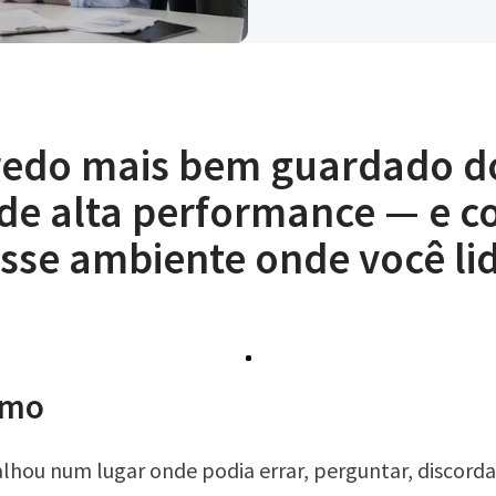
redo mais bem guardado d
 de alta performance — e 
esse ambiente onde você li
umo
alhou num lugar onde podia errar, perguntar, discordar