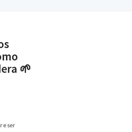
os
como
dera 🌱
 e ser