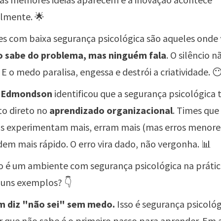
lmente. 🌟
es com baixa segurança psicológica são aqueles onde
 sabe do problema, mas ninguém fala
. O silêncio 
. E o medo paralisa, engessa e destrói a criatividade. 
 Edmondson
identificou que a segurança psicológica
o direto no
aprendizado organizacional
. Times que
s experimentam mais, erram mais (mas erros menores
em mais rápido. O erro vira dado, não vergonha. 📊
 é um ambiente com segurança psicológica na práti
guns exemplos? 👇
m diz "não sei" sem medo.
Isso é segurança psicológ
r que não sabe é o primeiro passo para aprender. Em