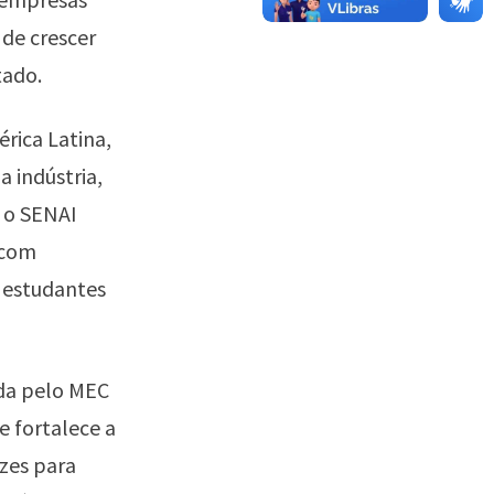
 de crescer
tado.
rica Latina,
 indústria,
 o SENAI
 com
0 estudantes
ada pelo MEC
e fortalece a
izes para