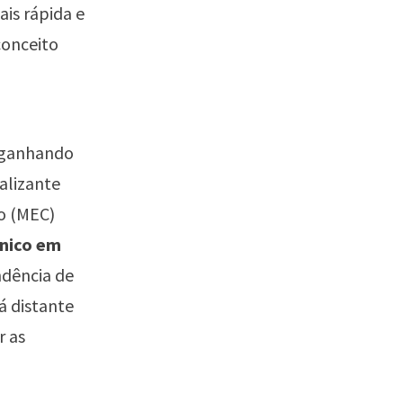
ais rápida e
conceito
 ganhando
alizante
ão (MEC)
cnico em
ndência de
á distante
r as