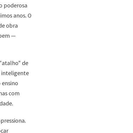
ão poderosa
timos anos. O
de obra
r bem —
"atalho" de
 inteligente
o ensino
 mas com
dade.
mpressiona.
ocar