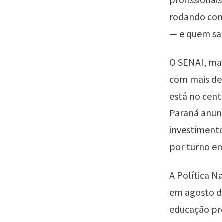
rodando com 
— e quem sab
O SENAI, mai
com mais de 
está no cen
Paraná anun
investimento
por turno em
A Política N
em agosto de
educação pro