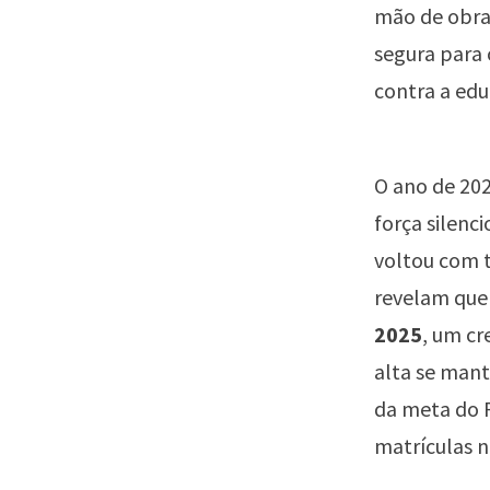
mão de obra 
segura para
contra a edu
O ano de 20
força silenc
voltou com t
revelam que 
2025
, um cr
alta se mant
da meta do P
matrículas 