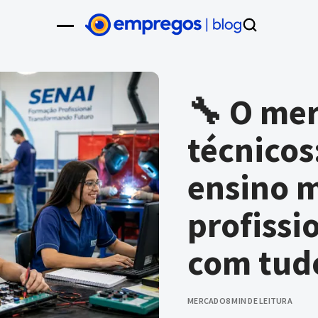
🔧 O me
técnicos
ensino 
profissi
com tud
MERCADO
8 MIN DE LEITURA