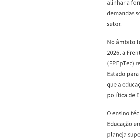
alinhar a fo
demandas so
setor.
No âmbito l
2026, a Fren
(FPEpTec) re
Estado para 
que a educaç
política de 
O ensino téc
Educação em 
planeja supe