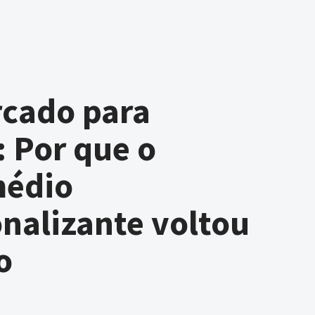
rcado para
: Por que o
médio
onalizante voltou
o