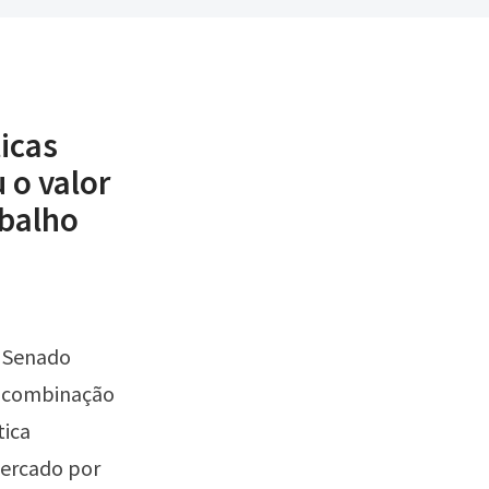
ticas
 o valor
abalho
, Senado
a combinação
tica
mercado por