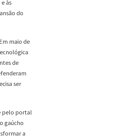
 e às
pansão do
 Em maio de
Tecnológica
ntes de
defenderam
cisa ser
 pelo portal
do gaúcho
nsformar a