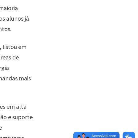
maioria
s alunos já
ntos.
 listou em
áreas de
rgia
emandas mais
es em alta
ção e suporte
e
s empresas