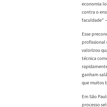
economia loc
contra o ens
faculdade" 
Esse preconc
profissional
valorizou qu
técnica como
rapidamente
ganham salá
que muitos b
Em São Paulo
processo sel