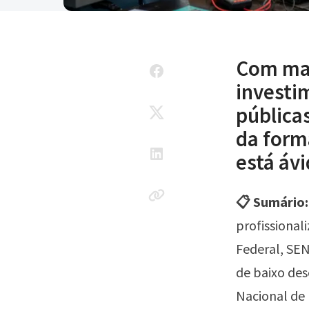
Com mai
investim
públicas
da form
está ávi
📋 Sumário:
profissiona
Federal, SEN
de baixo des
Nacional de 