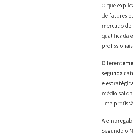
O que expli
de fatores e
mercado de t
qualificada 
profissionai
Diferenteme
segunda cate
e estratégic
médio sai d
uma profiss
A empregabil
Segundo o Mi