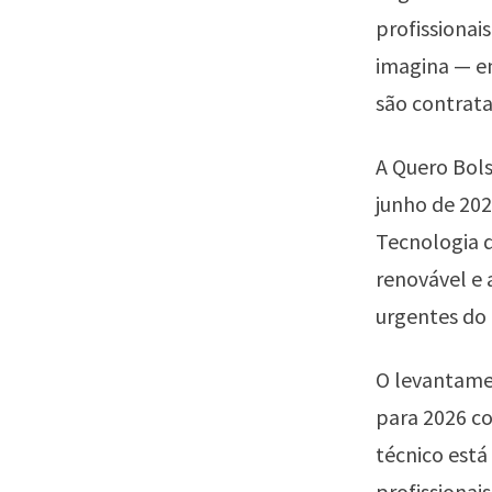
profissionai
imagina — em
são contrat
A Quero Bols
junho de 20
Tecnologia d
renovável e 
urgentes do 
O levantamen
para 2026 co
técnico está
profissionai