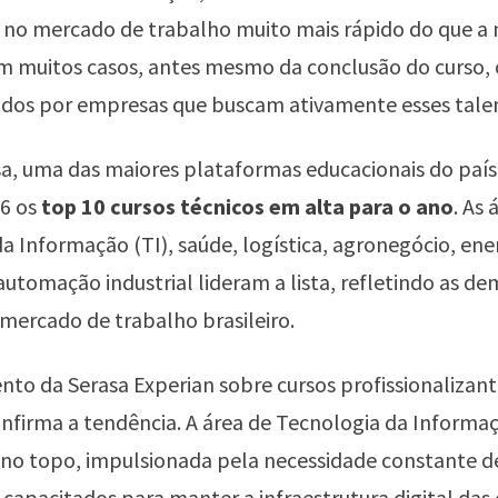
s no mercado de trabalho muito mais rápido do que a 
 muitos casos, antes mesmo da conclusão do curso, o
ados por empresas que buscam ativamente esses tale
a, uma das maiores plataformas educacionais do país,
26 os
top 10 cursos técnicos em alta para o ano
. As 
a Informação (TI), saúde, logística, agronegócio, ene
automação industrial lideram a lista, refletindo as d
mercado de trabalho brasileiro.
to da Serasa Experian sobre cursos profissionalizant
nfirma a tendência. A área de Tecnologia da Informa
 no topo, impulsionada pela necessidade constante d
s capacitados para manter a infraestrutura digital da