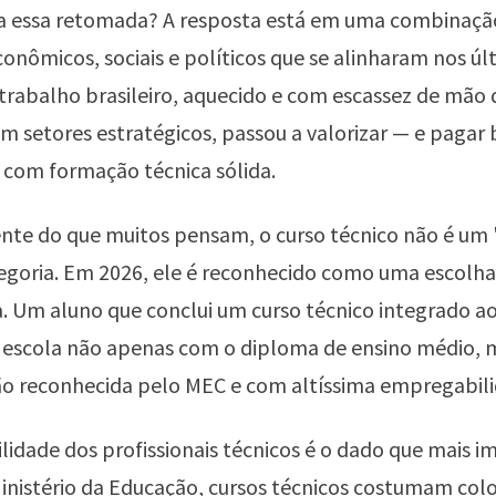
ca essa retomada? A resposta está em uma combinaç
conômicos, sociais e políticos que se alinharam nos úl
rabalho brasileiro, aquecido e com escassez de mão 
em setores estratégicos, passou a valorizar — e paga
s com formação técnica sólida.
nte do que muitos pensam, o curso técnico não é um 
goria. Em 2026, ele é reconhecido como uma escolha
a. Um aluno que conclui um curso técnico integrado a
a escola não apenas com o diploma de ensino médio,
ão reconhecida pelo MEC e com altíssima empregabili
idade dos profissionais técnicos é o dado que mais i
nistério da Educação, cursos técnicos costumam col