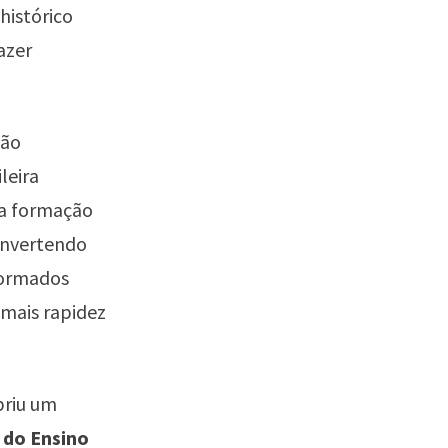
histórico
azer
ção
leira
 a formação
invertendo
formados
mais rapidez
briu um
 do Ensino