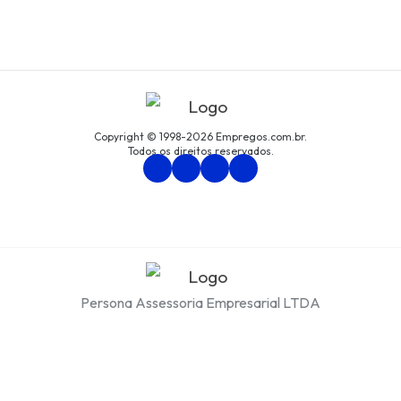
Copyright © 1998-2026 Empregos.com.br.
Todos os direitos reservados.
Persona Assessoria Empresarial LTDA
CNPJ: 94.438.033/0001-61
Avenida São Luís, nº 192, cjto. 8, Centro, São Paulo/SP
Política de Privacidade