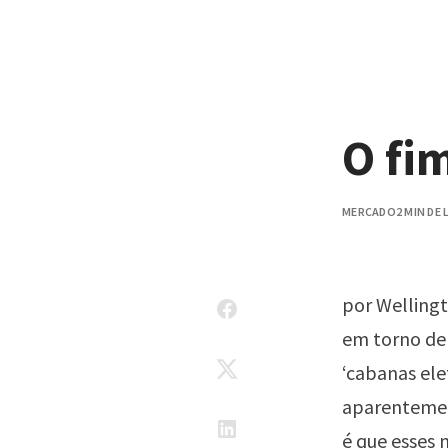
Pular para o conteúdo
O fi
MERCADO
2 MIN DE
por Wellingt
em torno de
‘cabanas elet
aparentement
é que esses