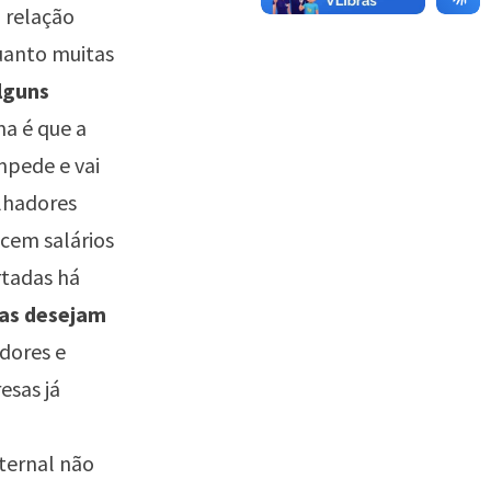
 relação
uanto muitas
lguns
ma é que a
mpede e vai
alhadores
ecem salários
rtadas há
as desejam
dores e
sas já
ternal não