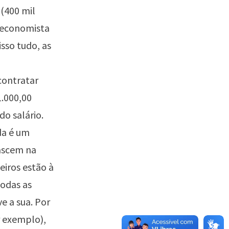
 (400 mil
 economista
isso tudo, as
contratar
1.000,00
o salário.
da é um
nascem na
eiros estão à
odas as
e a sua. Por
r exemplo),