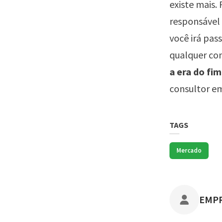
existe mais.
responsável 
você irá pas
qualquer con
a era do fi
consultor em
TAGS
Mercado
POST
EMP