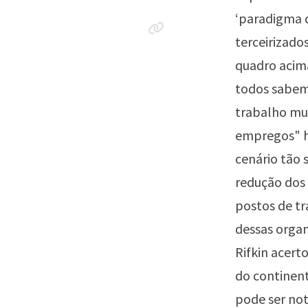
‘paradigma d
terceirizado
quadro acima,
todos sabem
trabalho mud
empregos" h
cenário tão 
redução dos
postos de tr
dessas organ
Rifkin acer
do continent
pode ser not