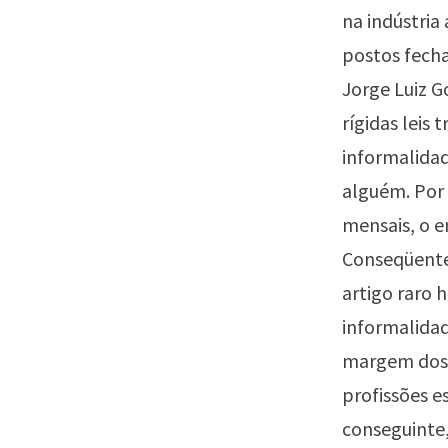
na indústria
postos fech
Jorge Luiz G
rígidas leis
informalidad
alguém. Por 
mensais, o e
Conseqüente
artigo raro 
informalidad
margem dos d
profissões e
conseguinte