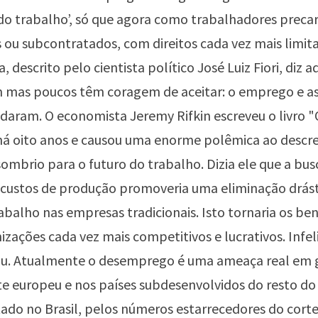
o trabalho’, só que agora como trabalhadores precar
s ou subcontratados, com direitos cada vez mais limit
 descrito pelo cientista político José Luiz Fiori, diz a
 mas poucos têm coragem de aceitar: o emprego e as
aram. O economista Jeremy Rifkin escreveu o livro "
á oito anos e causou uma enorme polêmica ao descr
sombrio para o futuro do trabalho. Dizia ele que a bu
 custos de produção promoveria uma eliminação drást
abalho nas empresas tradicionais. Isto tornaria os ben
izações cada vez mais competitivos e lucrativos. Infe
tou. Atualmente o desemprego é uma ameaça real em 
e europeu e nos países subdesenvolvidos do resto do
ado no Brasil, pelos números estarrecedores do corte