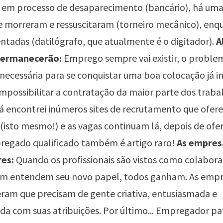
o em processo de desaparecimento (bancário), há uma
e morreram e ressuscitaram (torneiro mecânico), enq
ntadas (datilógrafo, que atualmente é o digitador).
A
ermanecerão:
Emprego sempre vai existir, o proble
 necessária para se conquistar uma boa colocação já i
impossibilitar a contratação da maior parte dos trab
 Já encontrei inúmeros sites de recrutamento que ofer
 (isto mesmo!) e as vagas continuam lá, depois de ofe
pregado qualificado também é artigo raro!
As empres
res:
Quando os profissionais são vistos como colabora
m entendem seu novo papel, todos ganham. As empre
am que precisam de gente criativa, entusiasmada e
a com suas atribuições. Por último... Empregador pa