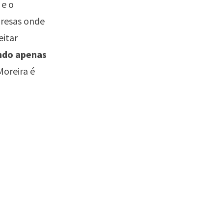
 e o
presas onde
eitar
ndo apenas
Moreira
é