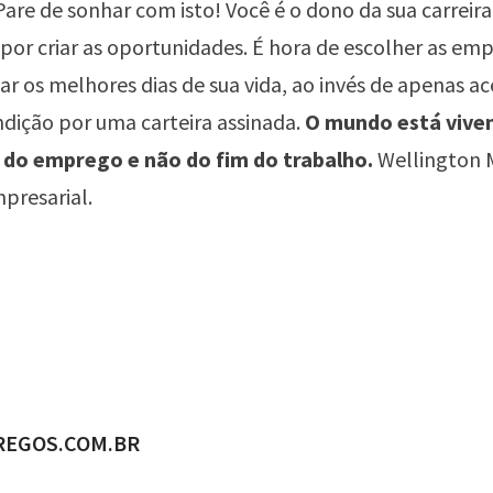
 Pare de sonhar com isto! Você é o dono da sua carreira
por criar as oportunidades. É hora de escolher as em
sar os melhores dias de sua vida, ao invés de apenas ac
dição por uma carteira assinada.
O mundo está vive
m do emprego e não do fim do trabalho.
Wellington 
presarial.
ADO POR
REGOS.COM.BR