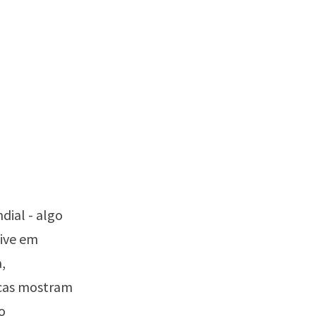
dial - algo
vive em
,
ticas mostram
o