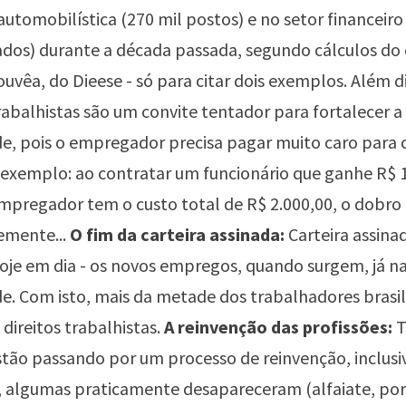
 automobilística (270 mil postos) e no setor financeiro
ados) durante a década passada, segundo cálculos do
ouvêa, do Dieese - só para citar dois exemplos. Além d
 trabalhistas são um convite tentador para fortalecer a
e, pois o empregador precisa pagar muito caro para 
exemplo: ao contratar um funcionário que ganhe R$ 
mpregador tem o custo total de R$ 2.000,00, o dobro d
mente...
O fim da carteira assinada:
Carteira assina
hoje em dia - os novos empregos, quando surgem, já 
e. Com isto, mais da metade dos trabalhadores brasil
ireitos trabalhistas.
A reinvenção das profissões:
T
stão passando por um processo de reinvenção, inclusiv
, algumas praticamente desapareceram (alfaiate, po