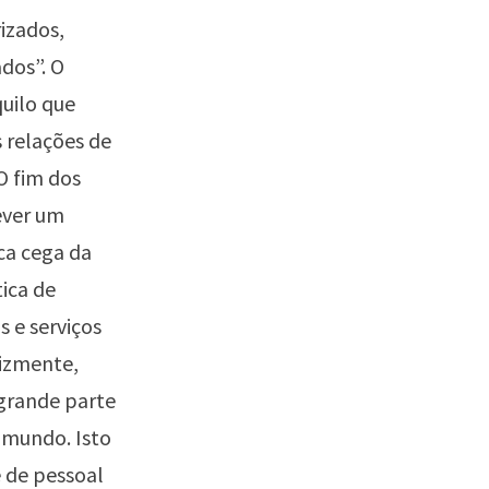
izados,
ados”. O
quilo que
 relações de
O fim dos
ever um
sca cega da
ica de
s e serviços
lizmente,
grande parte
 mundo. Isto
 de pessoal