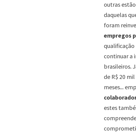
outras estã
daquelas qu
foram reinve
empregos p
qualificação
continuar a 
brasileiros.
de R$ 20 mil
meses... em
colaborado
estes també
compreender
comprometid