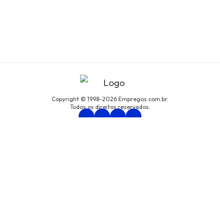
Copyright © 1998-2026 Empregos.com.br.
Todos os direitos reservados.
Persona Assessoria Empresarial LTDA
CNPJ: 94.438.033/0001-61
Avenida São Luís, nº 192, cjto. 8, Centro, São Paulo/SP