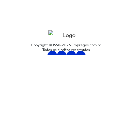
Copyright © 1998-2026 Empregos.com.br.
Todos os direitos reservados.
Persona Assessoria Empresarial LTDA
CNPJ: 94.438.033/0001-61
Avenida São Luís, nº 192, cjto. 8, Centro, São Paulo/SP
Política de Privacidade