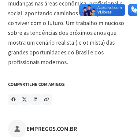
mudanças nas áreas econômica, profissional e
social, apontando caminhos para repensar e
conviver com o futuro. Um trabalho minucioso
sobre as tendências dos próximos anos que
mostra um cenário realista ( e otimista) das
grandes oportunidades do Brasil e dos
profissionais modernos.
COMPARTILHE COM AMIGOS
POSTADO POR
EMPREGOS.COM.BR