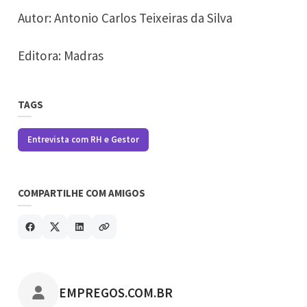
Autor: Antonio Carlos Teixeiras da Silva
Editora: Madras
TAGS
Entrevista com RH e Gestor
COMPARTILHE COM AMIGOS
POSTADO POR
EMPREGOS.COM.BR