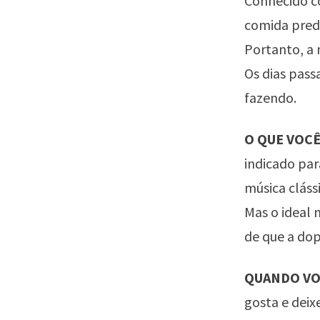
Conhecido c
comida predi
Portanto, a 
Os dias pass
fazendo.
O QUE VOCÊ
indicado par
música cláss
Mas o ideal
de que a dop
QUANDO VOC
gosta e deix