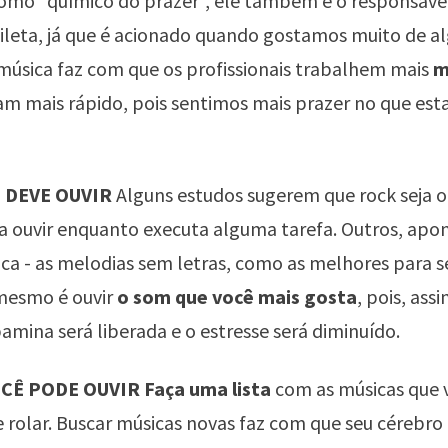
omo “químico do prazer”, ele também é o responsáve
leta, já que é acionado quando gostamos muito de al
música faz com que os profissionais trabalhem mais
m
am mais rápido, pois sentimos mais prazer no que es
 DEVE OUVIR
Alguns estudos sugerem que rock seja 
a ouvir enquanto executa alguma tarefa. Outros, apo
ica - as melodias sem letras, como as melhores para s
 mesmo é ouvir
o som que você mais gosta
, pois, ass
amina será liberada e o estresse será diminuído.
Ê PODE OUVIR Faça uma lista
com as músicas que 
e rolar. Buscar músicas novas faz com que seu cérebro