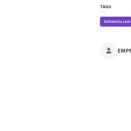
TAGS
Entrevista com
POST
EMP