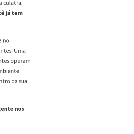
 culatra.
cê já tem
z no
antes. Uma
entes operam
ambiente
entro da sua
 gente nos