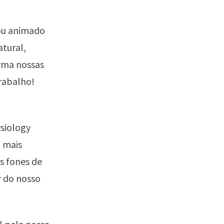
cou animado
atural,
rma nossas
trabalho!
siology
 mais
s fones de
r do nosso