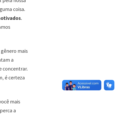
l pela nossa
guma coisa.
otivados
.
tamos
o gênero mais
ntam a
e concentrar.
im, é certeza
você mais
 perca a