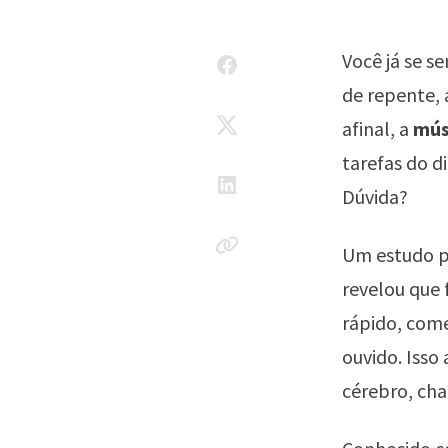
Você já se s
de repente, 
afinal, a
mús
tarefas do d
Dúvida?
Um estudo pu
revelou que
rápido, com
ouvido. Isso
cérebro, c