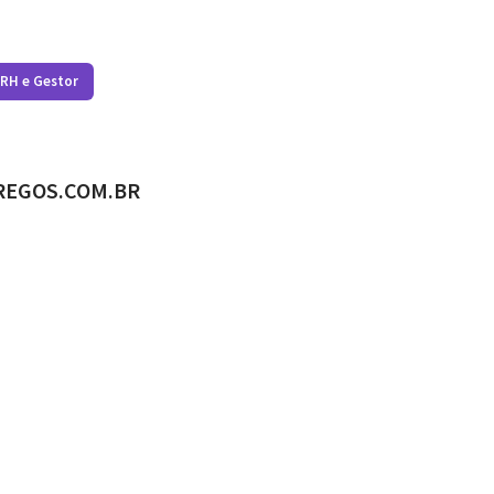
 RH e Gestor
ADO POR
REGOS.COM.BR