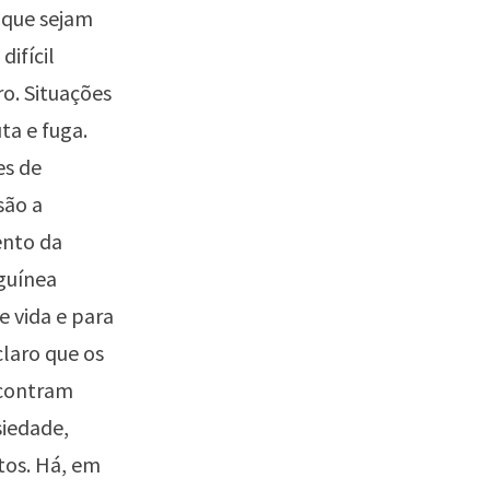
a que sejam
difícil
o. Situações
ta e fuga.
es de
são a
ento da
nguínea
e vida e para
claro que os
ncontram
siedade,
tos. Há, em