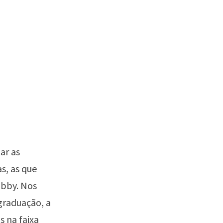
ar as
s, as que
obby. Nos
graduação, a
s na faixa