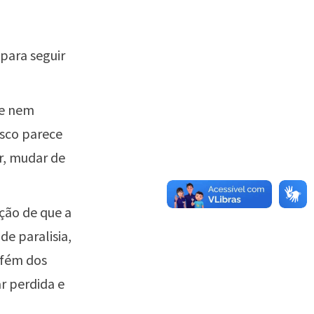
para seguir
 e nem
isco parece
ir, mudar de
ção de que a
e paralisia,
efém dos
r perdida e