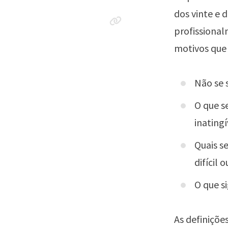
dos vinte e 
profissional
motivos que 
Não se 
O que s
inatingí
Quais s
difícil 
O que s
As definiçõe