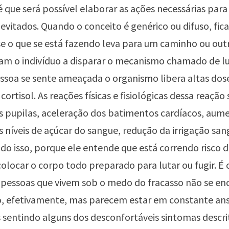
 é que será possível elaborar as ações necessárias par
evitados. Quando o conceito é genérico ou difuso, fica 
e o que se está fazendo leva para um caminho ou outr
vam o indivíduo a disparar o mecanismo chamado de lu
ssoa se sente ameaçada o organismo libera altas dos
cortisol. As reações físicas e fisiológicas dessa reação 
s pupilas, aceleração dos batimentos cardíacos, aum
s níveis de açúcar do sangue, redução da irrigação sa
tudo isso, porque ele entende que está correndo risco d
 colocar o corpo todo preparado para lutar ou fugir. É 
s pessoas que vivem sob o medo do fracasso não se e
o, efetivamente, mas parecem estar em constante an
 sentindo alguns dos desconfortáveis sintomas descri