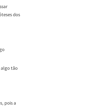
ssar
óteses dos
lgo
 algo tão
, pois a