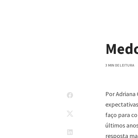
Pular para o conteúdo
Medo
3 MIN DE LEITURA
Por Adriana
expectativas
faço para c
últimos anos
resposta mai