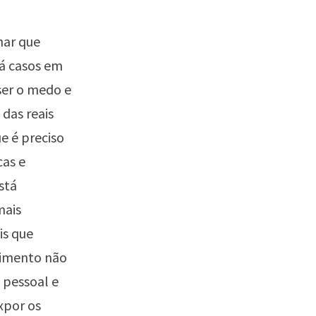
har que
Há casos em
ser o medo e
 das reais
e é preciso
cas e
stá
mais
is que
cimento não
 pessoal e
xpor os