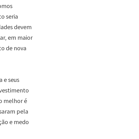
somos
o seria
idades devem
sar, em maior
to de nova
a e seus
nvestimento
 o melhor é
ssaram pela
ação e medo