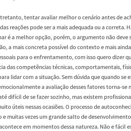
ntretanto, tentar avaliar melhor o cenário antes de ac
as reações pode ser a mais adequada ou a correta. 
ar é a melhor opção, porém, o argumento não deve 
ção, a mais concreta possível do contexto e mais ainda
ssoais para o enfrentamento, com isso quero dizer qu
cia das competências técnicas, comportamentais, físi
ara lidar com a situação. Sem dúvida que quando se e
emocionalmente a avaliação desses fatores torna-se 
té difícil de se fazer sozinho, mas existem profissiona
uito úteis nessas ocasiões. O processo de autoconhe
o e muitas vezes um grande salto de desenvolvimento
 acontece em momentos dessa natureza. Não e fácil e