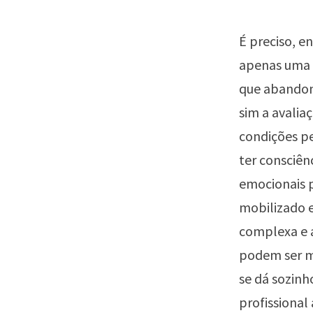
É preciso, e
apenas uma d
que abandon
sim a avalia
condições pe
ter consciên
emocionais p
mobilizado 
complexa e a
podem ser m
se dá sozinh
profissional