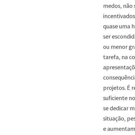
medos, não s
incentivados
quase uma h
ser escondid
ou menor gra
tarefa, na c
apresentaçõe
consequência
projetos. É 
suficiente n
se dedicar m
situação, pe
e aumentam 