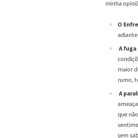
minha opiniã
O Enfr
adiante 
A fuga
condiçõ
maior d
rumo, t
A paral
ameaça 
que não
sentime
sem sab