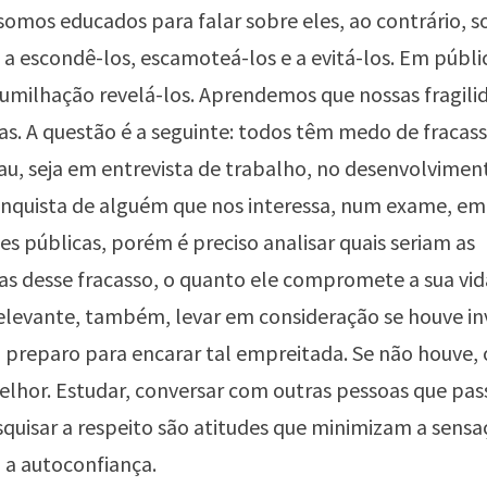
omos educados para falar sobre eles, ao contrário, 
 a escondê-los, escamoteá-los e a evitá-los. Em públic
umilhação revelá-los. Aprendemos que nossas fragil
as. A questão é a seguinte: todos têm medo de fracas
u, seja em entrevista de trabalho, no desenvolvimen
onquista de alguém que nos interessa, num exame, em
s públicas, porém é preciso analisar quais seriam as
s desse fracasso, o quanto ele compromete a sua vid
relevante, também, levar em consideração se houve i
o preparo para encarar tal empreitada. Se não houve,
elhor. Estudar, conversar com outras pessoas que pa
squisar a respeito são atitudes que minimizam a sens
a autoconfiança.