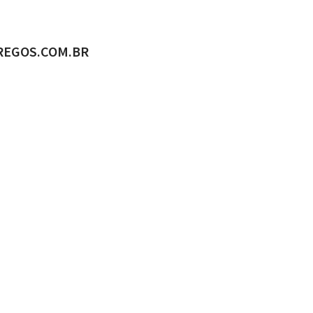
ADO POR
REGOS.COM.BR