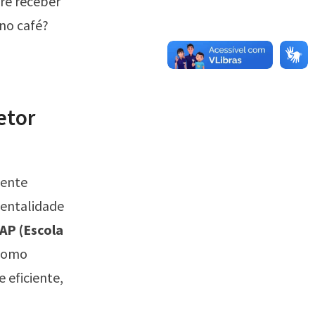
re receber
no café?
etor
mente
mentalidade
AP (Escola
 como
 eficiente,