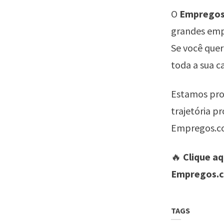
O
Empregos
grandes emp
Se você quer
toda a sua ca
Estamos pro
trajetória p
Empregos.c
🔥
Clique a
Empregos.c
TAGS