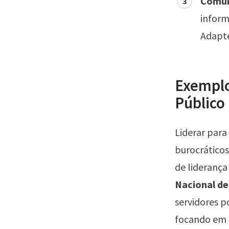
Comun
inform
Adapte
Exemplo
Público
Liderar par
burocrático
de liderança
Nacional de
servidores p
focando em r