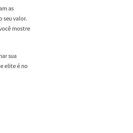
ram as
 seu valor.
 você mostre
mar sua
e elite é no
o