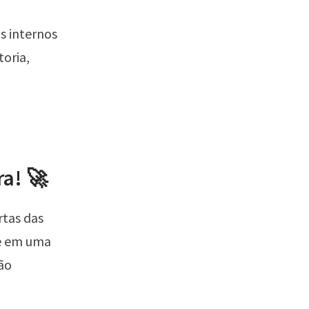
 internos
toria,
a! 🚀
rtas das
de em uma
ão