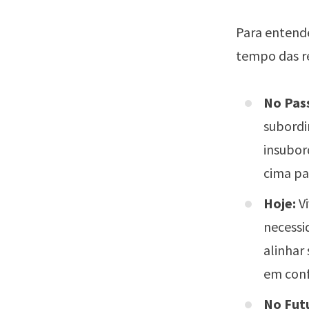
Para entende
tempo das r
No Pas
subordi
insubor
cima pa
Hoje:
Vi
necessi
alinhar
em conf
No Fut