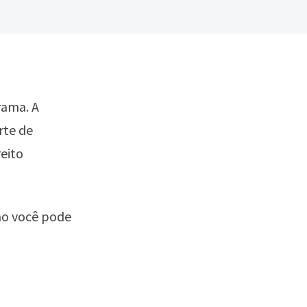
rama. A
rte de
reito
mo você pode