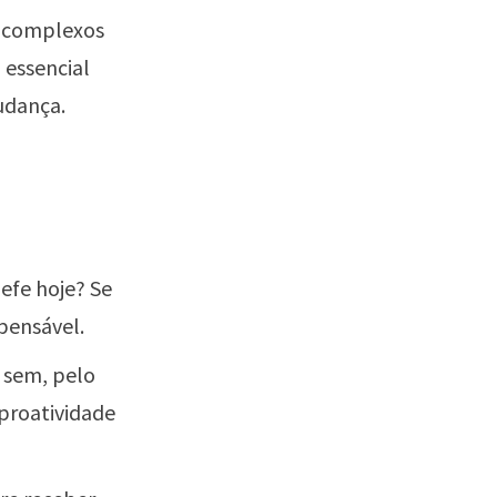
complexos
 essencial
udança.
hefe hoje? Se
spensável.
 sem, pelo
proatividade