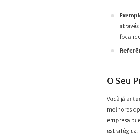
Exemplo
através
focando
Referê
O Seu P
Você já ente
melhores op
empresa que 
estratégica.