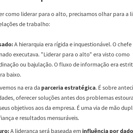
r como liderar para o alto, precisamos olhar para a l
elações de trabalho:
sado:
A hierarquia era rígida e inquestionável. O chefe 
nado executava. "Liderar para o alto" era visto como
dinação ou bajulação. O fluxo de informação era estr
ra baixo.
vemos na era da
parceria estratégica
. É sobre antec
dades, oferecer soluções antes dos problemas estour
 seus objetivos aos da empresa. É uma via de mão dup
iança e resultados mensuráveis.
uro:
A liderança será baseada em
influência por dado