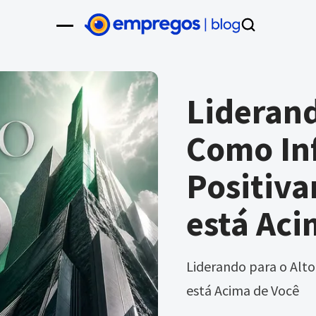
Liderand
Como In
Positiv
está Aci
Liderando para o Alt
está Acima de Você