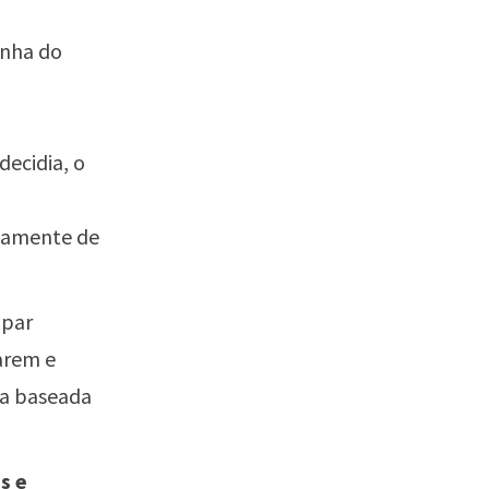
inha do
decidia, o
itamente de
ipar
arem e
la baseada
s e