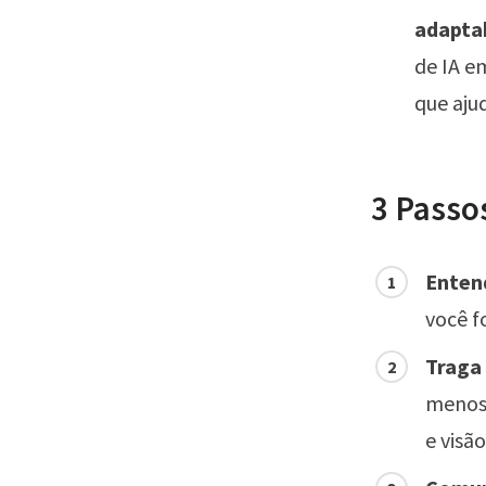
adapta
de IA e
que aju
3 Passos
Entend
você f
Traga
menos,
e visã