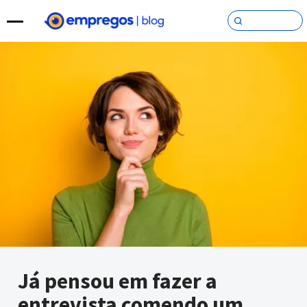
Pular para o conteúdo
Já pensou em fazer a
entrevista comendo um