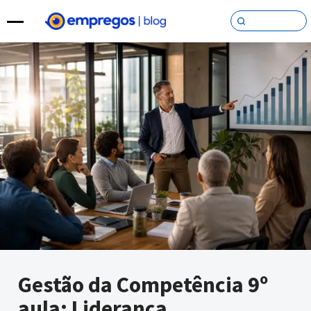
Pular para o conteúdo
Gestão da Competência 9º
aula: Liderança