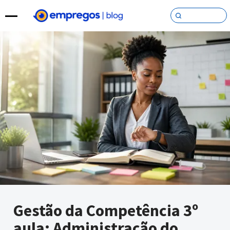
Pular para o conteúdo
Gestão da Competência 3º
aula: Administração do