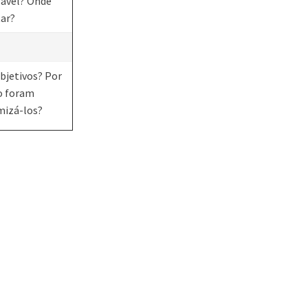
sável? Onde
tar?
bjetivos? Por
o foram
mizá-los?