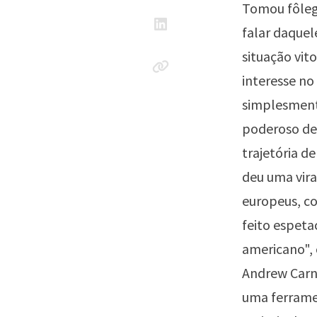
Tomou fôleg
falar daquel
situação vit
interesse no
simplesment
poderoso de 
trajetória d
deu uma vira
europeus, c
feito espet
americano", 
Andrew Carne
uma ferrame