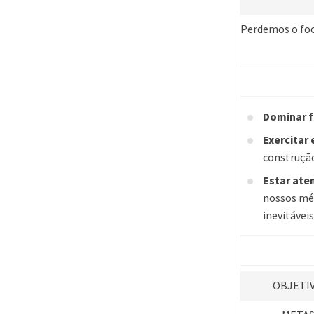
Perdemos o foc
Dominar 
Exercitar 
construção
Estar ate
nossos mét
inevitávei
OBJETI