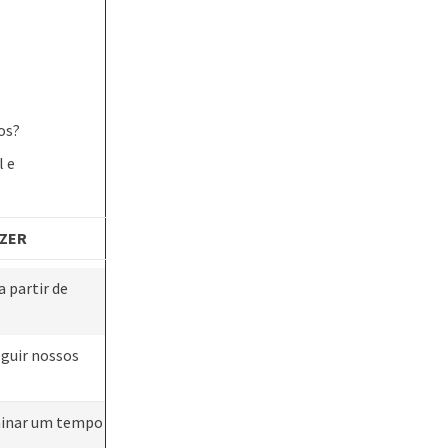
os?
l e
AZER
a partir de
guir nossos
rminar um tempo