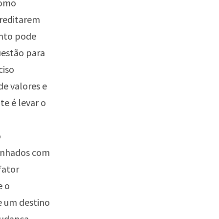
como
creditarem
ento pode
estão para
ciso
de valores e
e é levar o
o
linhados com
fator
e o
e um destino
mudança,