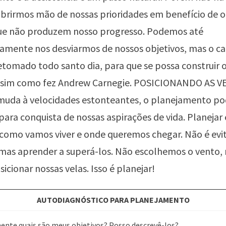
brirmos mão de nossas prioridades em benefício de o
que não produzem nosso progresso. Podemos até
ente nos desviarmos de nossos objetivos, mas o c
retomado todo santo dia, para que se possa construir 
ssim como fez Andrew Carnegie. POSICIONANDO AS 
uda à velocidades estonteantes, o planejamento pod
para conquista de nossas aspirações de vida. Planejar 
 como vamos viver e onde queremos chegar. Não é evi
mas aprender a superá-los. Não escolhemos o vento,
cionar nossas velas. Isso é planejar!
AUTODIAGNÓSTICO PARA PLANEJAMENTO
ente quais são meus objetivos? Posso descrevê-los?