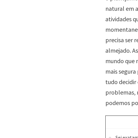
natural em a
atividades 
momentaneam
precisa ser 
almejado. A
mundo que m
mais segura 
tudo decidir
problemas, 
podemos posi
Sei exatam