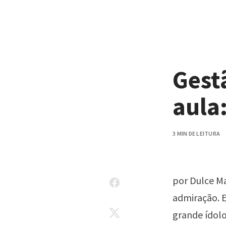
Pular para o conteúdo
Gest
aula
3 MIN DE LEITURA
por Dulce M
admiração. E
grande ídolo