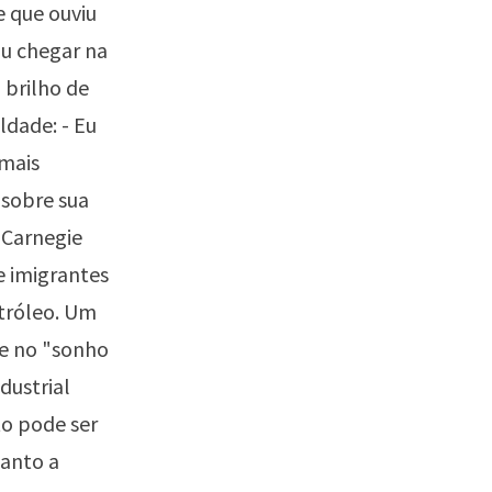
 que ouviu
iu chegar na
 brilho de
ldade: - Eu
 mais
 sobre sua
s Carnegie
e imigrantes
tróleo. Um
e no "sonho
dustrial
to pode ser
tanto a