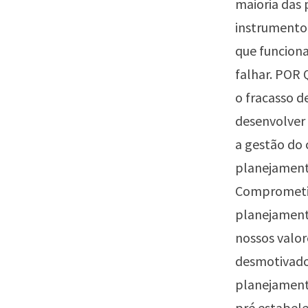
maioria das 
instrumento 
que funciona
falhar. POR
o fracasso d
desenvolver 
a gestão do 
planejament
Comprometime
planejament
nossos valor
desmotivador
planejament
pré estabele