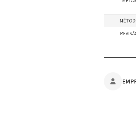
META
MÉTOD
REVISÃ
POST
EMP