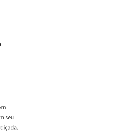
º
com
om seu
diçada.