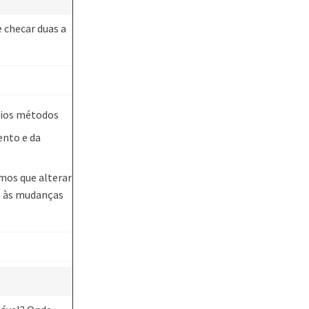
 checar duas a
rios métodos
ento e da
emos que alterar
o às mudanças