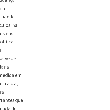
a o
 quando
culos: na
os nos
olítica
u
serve de
dar a
 medida em
ia a dia,
ra
rtantes que
 nada de