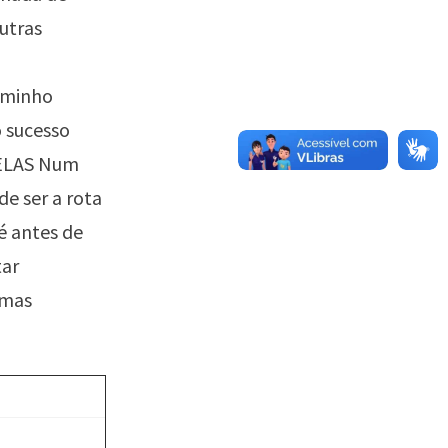
utras
aminho
o sucesso
VELAS Num
e ser a rota
é antes de
tar
 mas