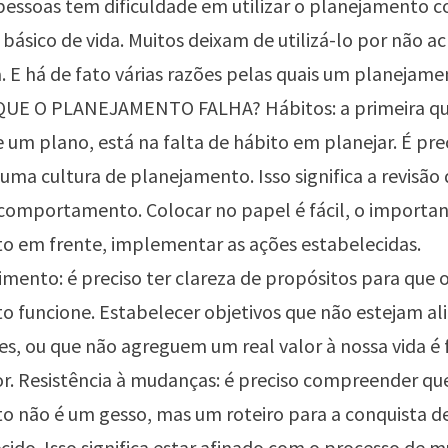
pessoas tem dificuldade em utilizar o planejamento 
básico de vida. Muitos deixam de utilizá-lo por não a
. E há de fato várias razões pelas quais um planejam
 QUE O PLANEJAMENTO FALHA? Hábitos: a primeira qu
e um plano, está na falta de hábito em planejar. É pre
uma cultura de planejamento. Isso significa a revisão 
comportamento. Colocar no papel é fácil, o important
o em frente, implementar as ações estabelecidas.
nto: é preciso ter clareza de propósitos para que 
o funcione. Estabelecer objetivos que não estejam a
es, ou que não agreguem um real valor à nossa vida é 
. Resistência à mudanças: é preciso compreender qu
o não é um gesso, mas um roteiro para a conquista d
cido. Isso significa estar afinado com o processo de 