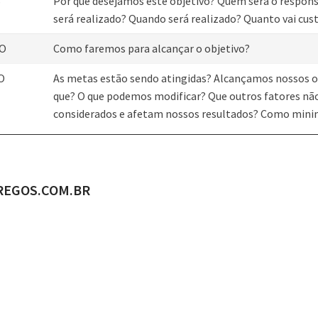
S
Por que desejamos este objetivo? Quem será o respon
será realizado? Quando será realizado? Quanto vai cus
O
Como faremos para alcançar o objetivo?
O
As metas estão sendo atingidas? Alcançamos nossos o
que? O que podemos modificar? Que outros fatores nã
considerados e afetam nossos resultados? Como mini
ADO POR
REGOS.COM.BR