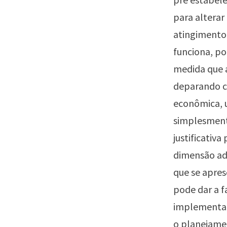
para alterar
atingimento
funciona, po
medida que 
deparando co
econômica, 
simplesmente
justificativ
dimensão ad
que se apres
pode dar a f
implementar
o planejamen