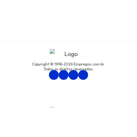
Copyright © 1998-2026 Empregos.com.br.
Todos os direitos reservados.
Persona Assessoria Empresarial LTDA
CNPJ: 94.438.033/0001-61