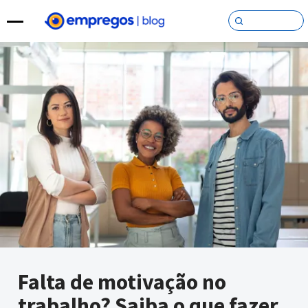
Pular para o conteúdo
Falta de motivação no
trabalho? Saiba o que fazer