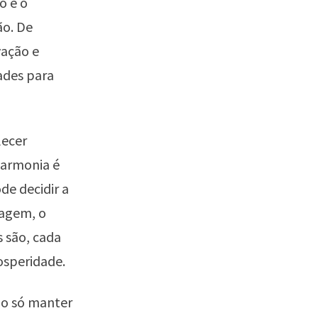
o e o
ão. De
vação e
ades para
lecer
harmonia é
de decidir a
dagem, o
 são, cada
osperidade.
ão só manter