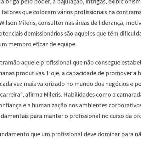
a briga pelo poder, a bajulação, intrigas, exibicionism
fatores que colocam vários profissionais na contram
ilson Mileris, consultor nas áreas de liderança, moti
otenciais demissionários são aqueles que têm dificuld
um membro eficaz de equipe.
ntramão aquele profissional que não consegue estabe
manas produtivas. Hoje, a capacidade de promover a 
cada vez mais valorizado no mundo dos negócios e po
carreira", afirma Mileris. Habilidades como a camara
confiança e a humanização nos ambientes corporativos
ndamentais para manter o profissional no curso da pr
fundamento que um profissional deve dominar para n