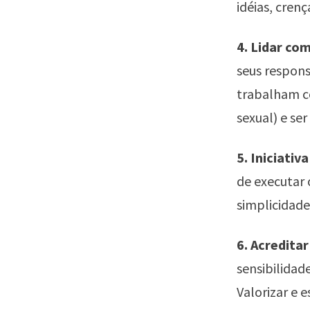
idéias, cren
4. Lidar co
seus respons
trabalham co
sexual) e se
5. Iniciativ
de executar 
simplicidade
6. Acredita
sensibilidad
Valorizar e 