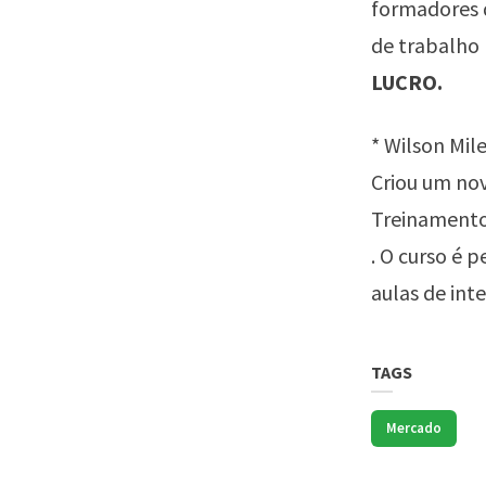
formadores 
de trabalho 
LUCRO.
* Wilson Mil
Criou um nov
Treinamento 
. O curso é 
aulas de int
TAGS
Mercado