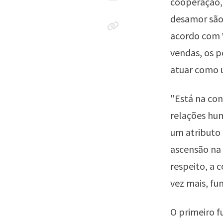
cooperação, 
desamor são 
acordo com W
vendas, os p
atuar como 
"Está na co
relações hu
um atributo 
ascensão na 
respeito, a 
vez mais, fu
O primeiro 