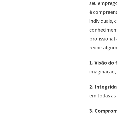
seu emprego
é compreend
individuais,
conhecimento
profissional
reunir alguma
1. Visão do
imaginação, 
2. Integrid
em todas as
3. Compro