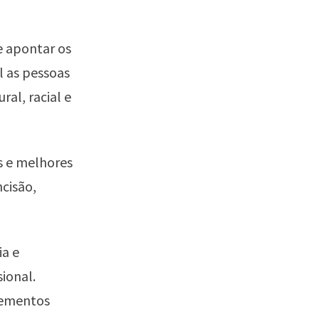
e apontar os
l as pessoas
ral, racial e
s e melhores
ncisão,
a e
sional.
elementos