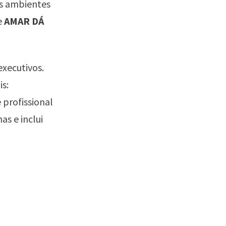
s ambientes
e
AMAR DÁ
executivos.
s:
profissional
s e inclui