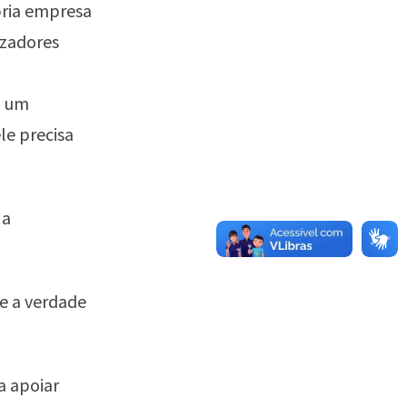
ria empresa
izadores
a um
le precisa
 a
e a verdade
a apoiar