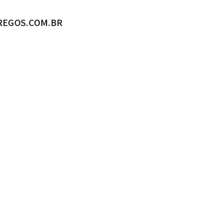
ADO POR
REGOS.COM.BR