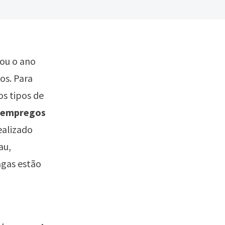
ou o ano
os. Para
s tipos de
 empregos
ealizado
au,
agas estão