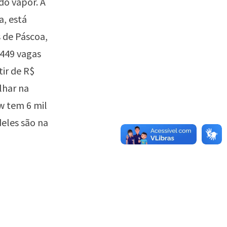
do vapor. A
a, está
 de Páscoa,
.449 vagas
ir de R$
lhar na
w tem 6 mil
eles são na