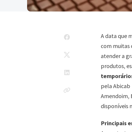
A data que 
com muitas 
atender a g
produtos, es
temporário
pela Abicab 
Amendoim, Ba
disponíveis 
Principais 