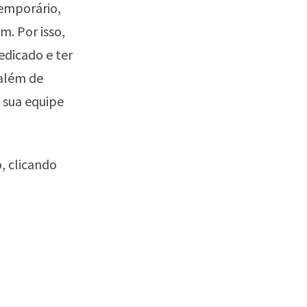
emporário,
m. Por isso,
edicado e ter
além de
 sua equipe
o,
clicando