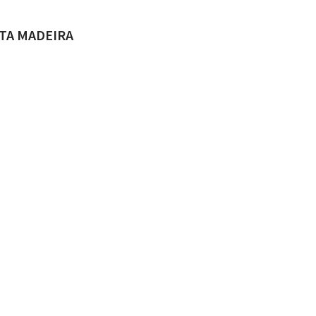
ADO POR
TA MADEIRA