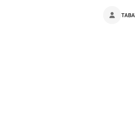
POST
TABA