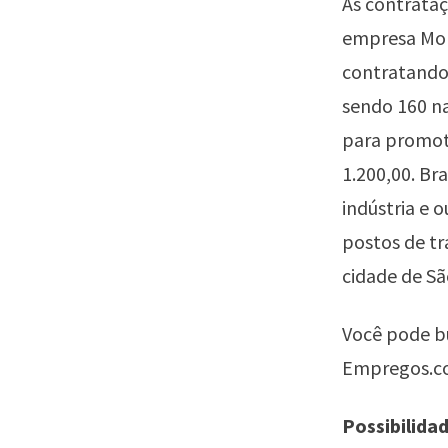
As contrataç
empresa Mond
contratando
sendo 160 na
para promoto
1.200,00. B
indústria e 
postos de tr
cidade de Sã
Você pode b
Empregos.c
Possibilida