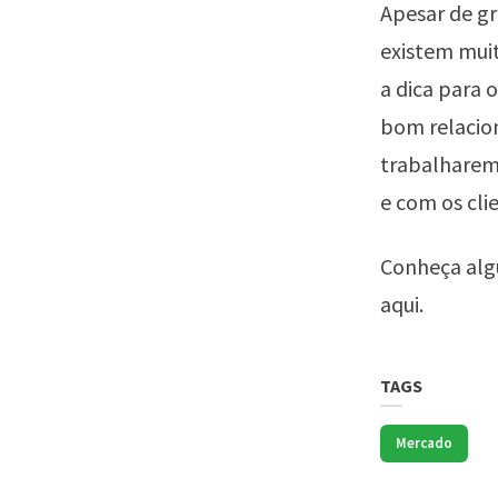
Apesar de g
existem muit
a dica para 
bom relacio
trabalharem
e com os cli
Conheça alg
aqui
.
TAGS
Mercado