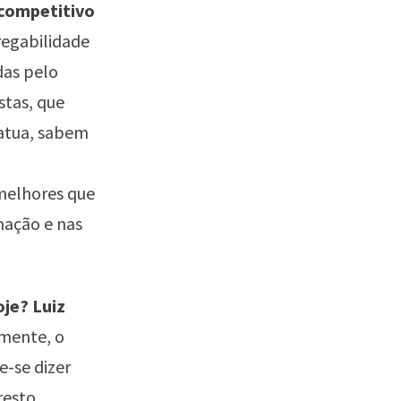
 competitivo
regabilidade
das pelo
stas, que
atua, sabem
melhores que
mação e nas
je? Luiz
lmente, o
-se dizer
resto