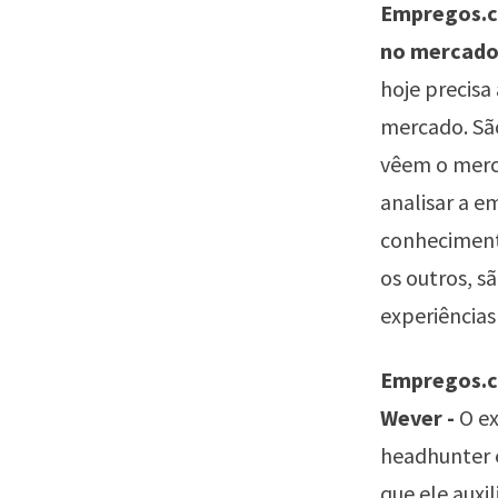
Empregos.co
no mercado
hoje precisa
mercado. Sã
vêem o merc
analisar a e
conheciment
os outros, s
experiências 
Empregos.co
Wever -
O e
headhunter é
que ele auxi