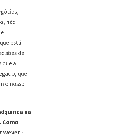
egócios,
os, não
de
 que está
cisões de
s que a
regado, que
om o nosso
dquirida na
o. Como
z Wever -