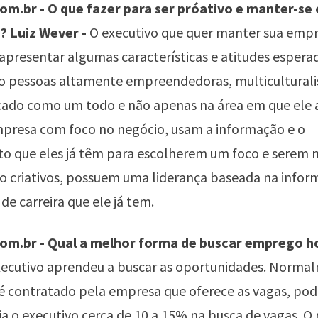
m.br - O que fazer para ser próativo e manter-se
? Luiz Wever -
O executivo que quer manter sua emp
 apresentar algumas características e atitudes espera
o pessoas altamente empreendedoras, multiculturali
ado como um todo e não apenas na área em que ele 
mpresa com foco no negócio, usam a informação e o
o que eles já têm para escolherem um foco e serem 
ão criativos, possuem uma liderança baseada na infor
de carreira que ele já tem.
m.br - Qual a melhor forma de buscar emprego ho
xecutivo aprendeu a buscar as oportunidades. Norma
 contratado pela empresa que oferece as vagas, pode
lia o executivo cerca de 10 a 15% na busca de vagas. O 