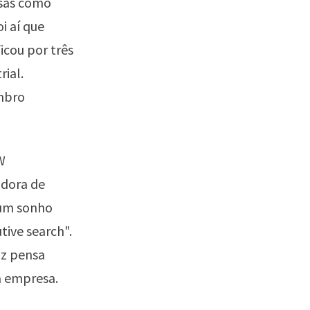
esas como
i aí que
icou por três
ial.
mbro
W
adora de
 um sonho
tive search".
iz pensa
a empresa.