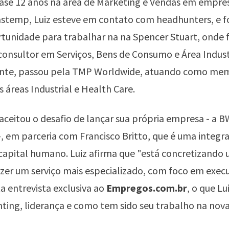
uase 12 anos na área de Marketing e Vendas em empr
stemp, Luiz esteve em contato com headhunters, e fo
rtunidade para trabalhar na na Spencer Stuart, onde f
onsultor em Serviços, Bens de Consumo e Área Industr
nte, passou pela TMP Worldwide, atuando como me
s áreas Industrial e Health Care.
aceitou o desafio de lançar sua própria empresa - a B
-, em parceria com Francisco Britto, que é uma integr
capital humano. Luiz afirma que "está concretizando
azer um serviço mais especializado, com foco em execu
ta entrevista exclusiva ao
Empregos.com.br
, o que Lu
ting, liderança e como tem sido seu trabalho na nov