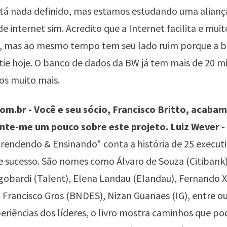
stá nada definido, mas estamos estudando uma alian
e internet sim. Acredito que a Internet facilita e muit
s, mas ao mesmo tempo tem seu lado ruim porque a b
e hoje. O banco de dados da BW já tem mais de 20 mi
s muito mais.
m.br - Você e seu sócio, Francisco Britto, acabam
onte-me um pouco sobre este projeto. Luiz Wever -
rendendo & Ensinando" conta a história de 25 executi
de sucesso. São nomes como Álvaro de Souza (Citibank
obardi (Talent), Elena Landau (Elandau), Fernando X
, Francisco Gros (BNDES), Nizan Guanaes (IG), entre o
eriências dos líderes, o livro mostra caminhos que p