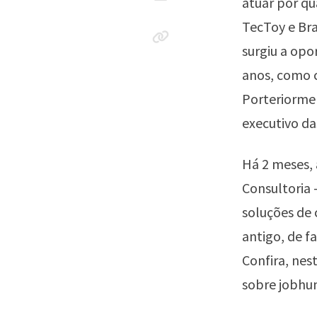
atuar por q
TecToy e Bra
surgiu a opo
anos, como c
Porteriorme
executivo da
Há 2 meses, 
Consultoria 
soluções de 
antigo, de f
Confira, nes
sobre jobhun