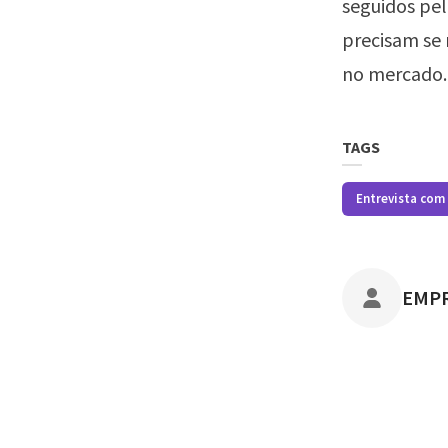
seguidos pel
precisam se
no mercado.
TAGS
Entrevista com
POST
EMP