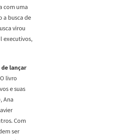
ça com uma
o a busca de
usca virou
l executivos,
 de lançar
O livro
vos e suas
), Ana
avier
utros. Com
odem ser