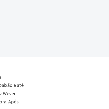
s
paixão e até
z Wever,
obra. Após