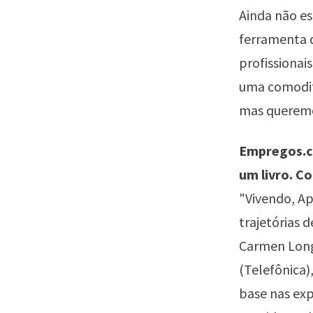
Ainda não e
ferramenta d
profissionai
uma comoditi
mas queremo
Empregos.co
um livro. C
"Vivendo, Ap
trajetórias 
Carmen Long
(Telefônica)
base nas exp