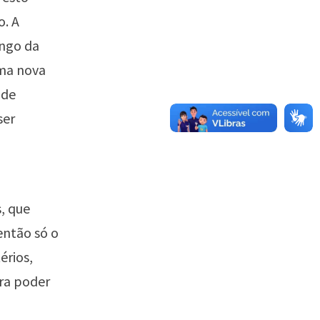
o. A
ongo da
uma nova
 de
ser
, que
então só o
érios,
ra poder