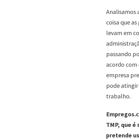
Analisamos ai
coisa que as
levam em co
administraçã
passando po
acordo com o
empresa prec
pode atingir
trabalho.
Empregos.co
TMP, que é 
pretende us