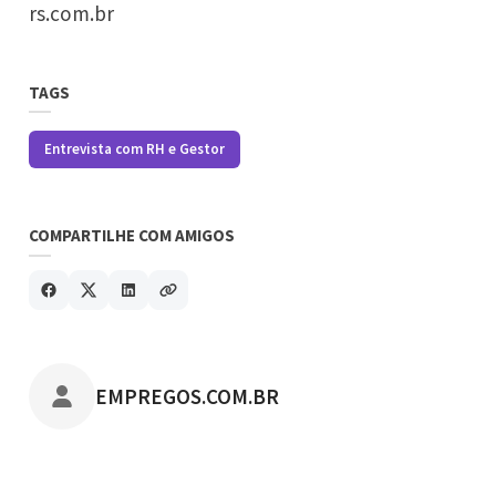
rs.com.br
TAGS
Entrevista com RH e Gestor
COMPARTILHE COM AMIGOS
POSTADO POR
EMPREGOS.COM.BR