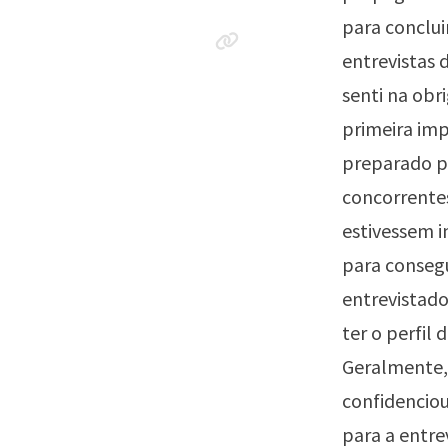
para conclui
entrevistas 
senti na obr
primeira imp
preparado pa
concorrente
estivessem i
para consegu
entrevistado
ter o perfil
Geralmente,
confidenciou
para a entre