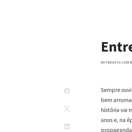
Pular para o conteúdo
Entr
ENTREVISTA COM R
Sempre ouvi
bem arrumado
história vai
anos e, na é
propaganda. 