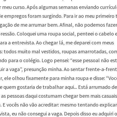
r meu curso. Após algumas semanas enviando currícul
de empregos foram surgindo. Para ir ao meu primeiro 
igação de me arrumar bem. Afinal, não podemos fazer
ressão. Coloquei uma roupa social, penteei o cabelo e
ra a entrevista. Ao chegar lá, me deparei com meus
s: todos muito mal vestidos, roupas amarrotadas, co
ndo para o colégio. Logo pensei: “esse pessoal não e
ir a vaga”, presunção minha. Ao sentar frente-a-fren
r, ele olhou fixamente para minha roupa e disse: “Vo
 de quem gostaria de trabalhar aqui... Está arrumado d
 as pessoas daqui costumam chegar bem mais casuais
. E vocês não vão acreditar: mesmo tentando explicar
vista, eu não consegui a vaga. Depois disso eu adquiri