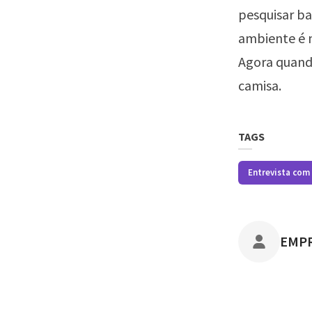
pesquisar ba
ambiente é m
Agora quando
camisa.
TAGS
Entrevista com
POST
EMP