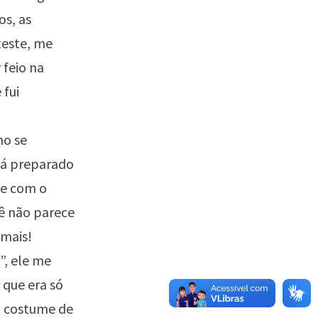
os, as
teste, me
 feio na
 fui
mo se
stá preparado
te com o
cê não parece
emais!
”, ele me
 que era só
 o costume de