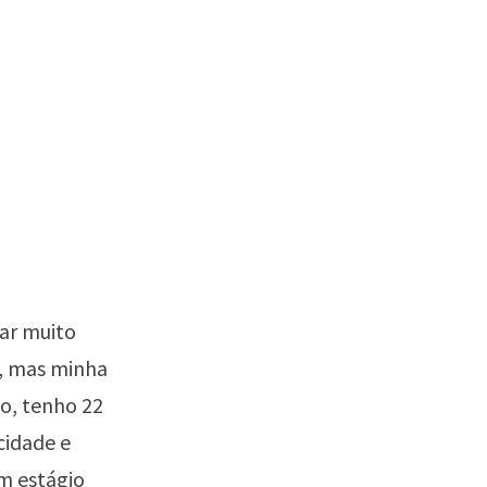
ar muito
o, mas minha
o, tenho 22
cidade e
um estágio