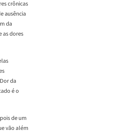
res crônicas
de ausência
ém da
 as dores
elas
es
 Dor da
cado é o
epois de um
que vão além