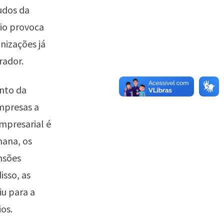
udos da
io provoca
nizações já
rador.
nto da
empresas a
mpresarial é
mana, os
nsões
isso, as
iu para a
os.