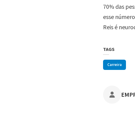
70% das pes
esse número
Reis é neuro
TAGS
Carreira
POST
EMP