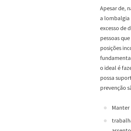
Apesar de, n
a lombalgia i
excesso de d
pessoas que
posições inc
fundamental.
o ideal é f
possa supor
prevenção sã
Manter 
trabalh
assento