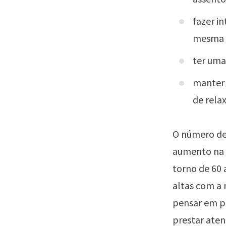
fazer i
mesma 
ter uma 
manter 
de rela
O número de
aumento na l
torno de 60 
altas com a 
pensar em p
prestar aten