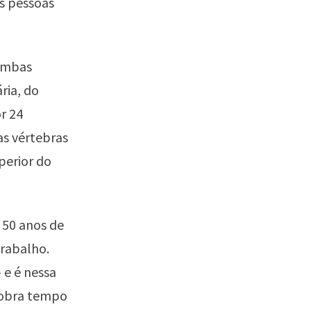
as pessoas
 Ambas
ria, do
r 24
as vértebras
perior do
 50 anos de
trabalho.
 e é nessa
 sobra tempo