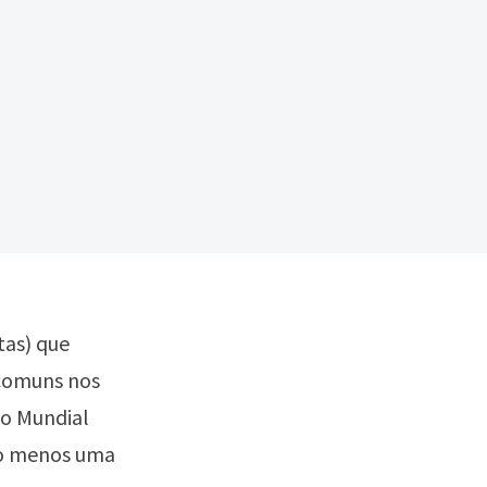
tas) que
 comuns nos
ão Mundial
lo menos uma