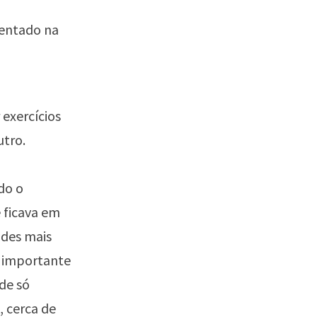
sentado na
 exercícios
utro.
do o
 ficava em
ades mais
s importante
de só
 cerca de