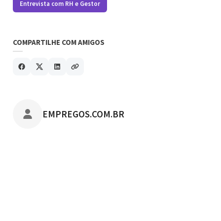
Entrevista com RH e Gestor
COMPARTILHE COM AMIGOS
POSTADO POR
EMPREGOS.COM.BR