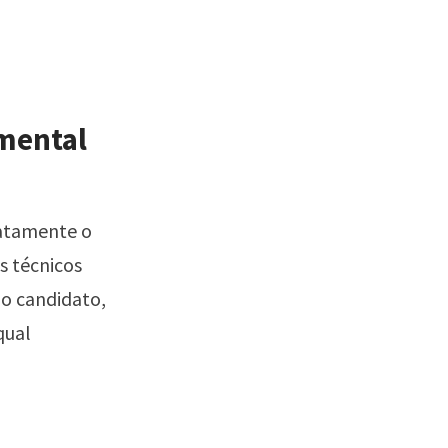
mental
xatamente o
s técnicos
do candidato,
qual