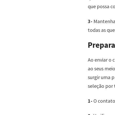
que possa co
3-
Mantenha o
todas as que
Prepar
Ao enviar o 
ao seus mei
surgir uma 
seleção por 
1-
O contato