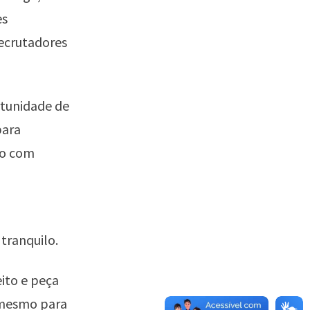
es
recrutadores
rtunidade de
para
to com
 tranquilo.
ito e peça
 mesmo para