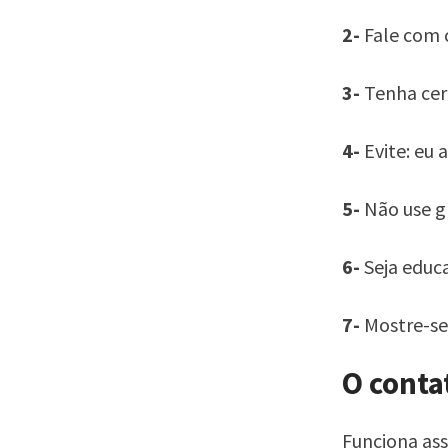
2-
Fale com 
3-
Tenha cer
4-
Evite: eu 
5-
Não use gí
6-
Seja educ
7-
Mostre-se
O conta
Funciona ass