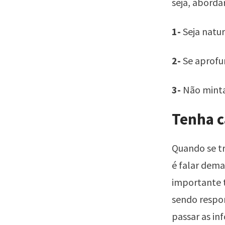
seja, aborda
1-
Seja natur
2-
Se aprofun
3-
Não minta
Tenha c
Quando se tr
é falar dema
importante 
sendo respon
passar as in