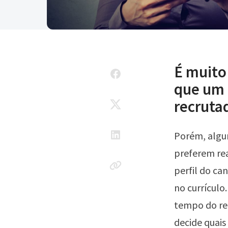
É muito
que um 
recruta
Porém, algu
preferem rea
perfil do ca
no currículo
tempo do rec
decide quai