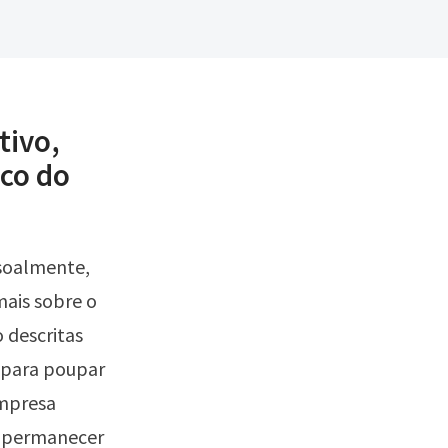
tivo,
ico do
soalmente,
mais sobre o
 descritas
a para poupar
empresa
u permanecer