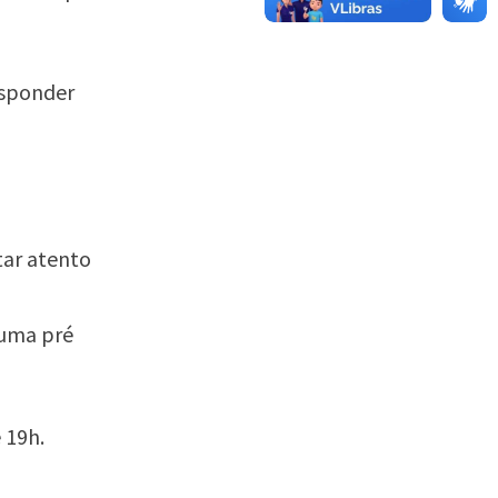
esponder
tar atento
 uma pré
 19h.