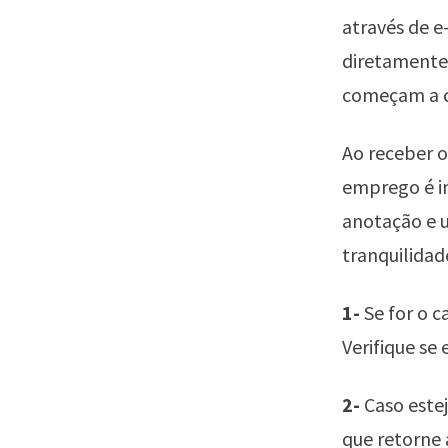
através de e
diretamente 
começam a co
Ao receber o
emprego é i
anotação e u
tranquilidad
1-
Se for o c
Verifique se 
2-
Caso estej
que retorne