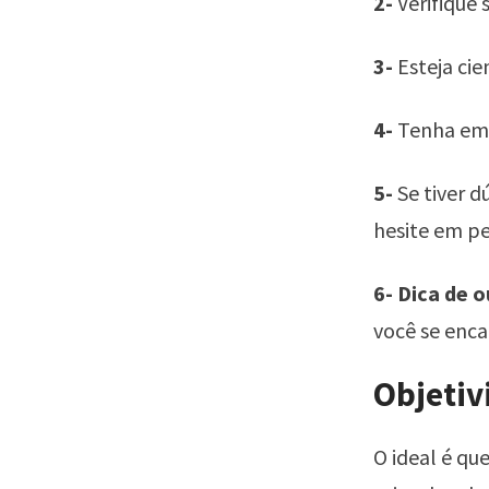
2-
Verifique 
3-
Esteja cie
4-
Tenha em m
5-
Se tiver 
hesite em pe
6-
Dica de o
você se encai
Objetiv
O ideal é qu