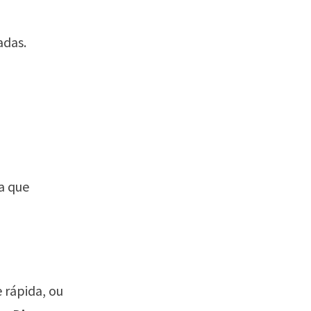
adas.
a que
 rápida, ou