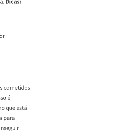
ga.
Dicas:
or
os cometidos
sso é
no que está
a para
onseguir