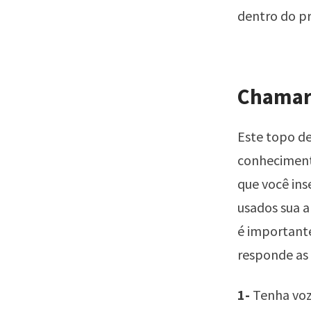
dentro do pr
Chamar 
Este topo d
conheciment
que você ins
usados sua a
é importante
responde as
1-
Tenha voz