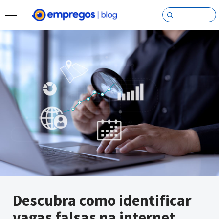
Pular para o conteúdo
Descubra como identificar
vagas falsas na internet