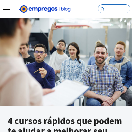
Pular para o conteúdo
4 cursos rápidos que podem
te ajudar a melhorar seu